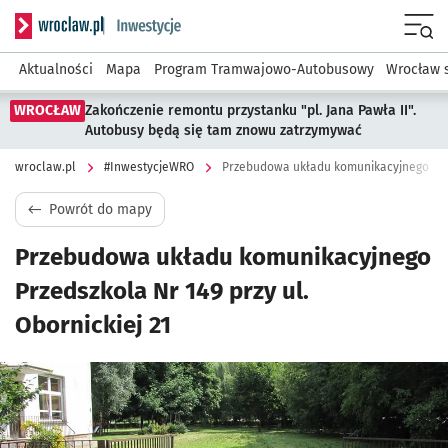
Serwis informacyjny wroclaw.pl podserwis: #InwestycjeWRO 
Menu
Aktualności
Mapa
Program Tramwajowo-Autobusowy
Wrocław 
WROCŁAW
Zakończenie remontu przystanku "pl. Jana Pawła II".
Autobusy będą się tam znowu zatrzymywać
wroclaw.pl
#InwestycjeWRO
Przebudowa układu komunikacyjnego Przed
Powrót do mapy
Przebudowa układu komunikacyjnego
Przedszkola Nr 149 przy ul.
Obornickiej 21
Kliknij, aby powiększyć