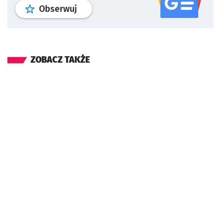
profil
google news
serwisu wroclaw
Obserwuj
ZOBACZ TAKŻE