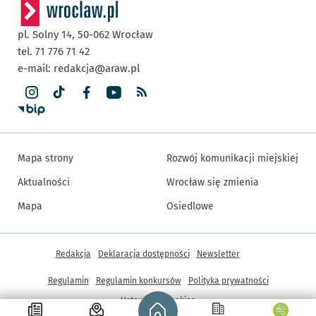
pl. Solny 14,
50-062
Wrocław
tel. 71 776 71 42
e-mail:
redakcja@araw.pl
Mapa strony
Rozwój komunikacji miejskiej
Aktualności
Wrocław się zmienia
Mapa
Osiedlowe
Inne informacje
Redakcja
Deklaracja dostępności
Newsletter
Regulamin
Regulamin konkursów
Polityka prywatności
Strona główna - wroclaw.pl
Ustawienia cookies