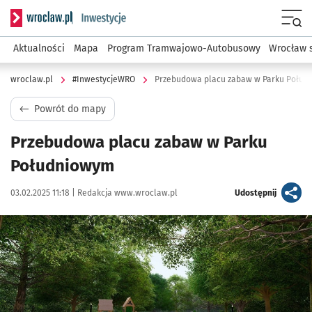
Serwis informacyjny wroclaw.pl podserwis: #InwestycjeWRO 
Menu
Aktualności
Mapa
Program Tramwajowo-Autobusowy
Wrocław 
wroclaw.pl
#InwestycjeWRO
Przebudowa placu zabaw w Parku Połud
Powrót do mapy
Przebudowa placu zabaw w Parku
Południowym
Data publikacji:
Autor:
artykuł
03.02.2025 11:18 |
Redakcja www.wroclaw.pl
Udostępnij
Kliknij, aby powiększyć