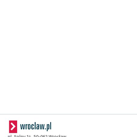
pl. Solny 14,
50-062
Wrocław