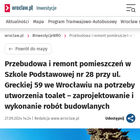
Serwis informacyjny wroclaw.pl podserwis: #InwestycjeWRO 
Menu
Aktualności
Mapa
Program Tramwajowo-Autobusowy
Wrocław 
wroclaw.pl
#InwestycjeWRO
Powrót do mapy
Przebudowa i remont pomieszczeń w
Szkole Podstawowej nr 28 przy ul.
Greckiej 59 we Wrocławiu na potrzeby
utworzenia toalet – zaprojektowanie i
wykonanie robót budowlanych
Data publikacji:
Autor:
artykuł
27.09.2024 14:24 |
Redakcja www.wroclaw.pl
Udostępnij
Kliknij, aby powiększyć