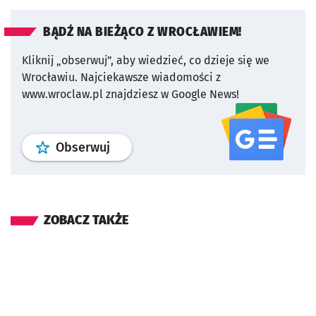
BĄDŹ NA BIEŻĄCO Z WROCŁAWIEM!
Kliknij „obserwuj”, aby wiedzieć, co dzieje się we
Wrocławiu.
Najciekawsze wiadomości z
www.wroclaw.pl znajdziesz w Google News!
profil
google news
serwisu wroclaw
Obserwuj
ZOBACZ TAKŻE