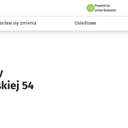
Powietrze
we Wrocławiu
InwestycjeWRO - miejskie inwestycje 2019-2032
umiarkowane
ocław się zmienia
Osiedlowe
y
kiej 54