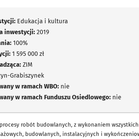
tycji:
Edukacja i kultura
 inwestycji:
2019
nia:
100%
cji:
1 595 000 zł
adząca:
ZIM
zyn-Grabiszynek
owany w ramach WBO:
nie
owany w ramach Funduszu Osiedlowego:
nie
 procesy robót budowlanych, z wykonaniem wszystkich
ażowych, budowlanych, instalacyjnych i wykończeniow