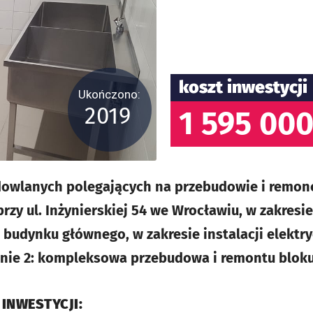
koszt inwestycji
Ukończono:
2019
1 595 000
owlanych polegających na przebudowie i remon
zy ul. Inżynierskiej 54 we Wrocławiu, w zakresie:
budynku głównego, w zakresie instalacji elektry
anie 2: kompleksowa przebudowa i remontu bloku
 INWESTYCJI: