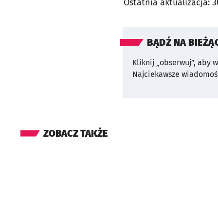
Ostatnia aktualizacja:
3
BĄDŹ NA BIEŻĄ
Kliknij „obserwuj”, aby 
Najciekawsze wiadomośc
ZOBACZ TAKŻE