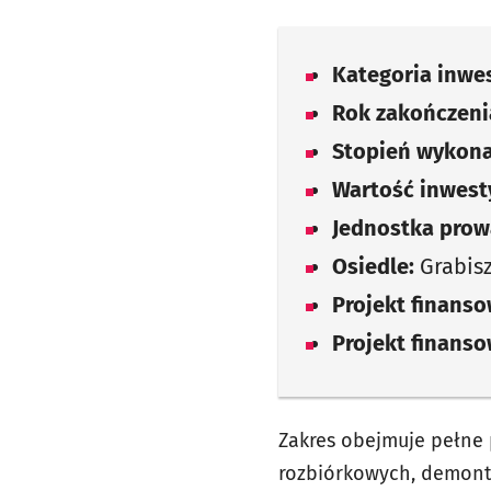
Kategoria inwes
Rok zakończenia
Stopień wykona
Wartość inwesty
Jednostka prow
Osiedle:
Grabis
Projekt finans
Projekt finans
Zakres obejmuje pełne
rozbiórkowych, demont