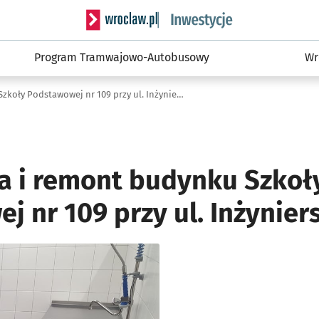
Serwis informacyjny wroclaw.pl podserwis: #
Program Tramwajowo-Autobusowy
Wr
Przebudowa i remont budynku Szkoły Podstawowej nr 109 przy ul. Inżynierskiej 54
 i remont budynku Szkoł
 nr 109 przy ul. Inżyniers