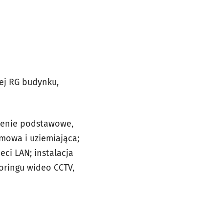
nej RG budynku,
etlenie podstawowe,
omowa i uziemiająca;
ci LAN; instalacja
ringu wideo CCTV,