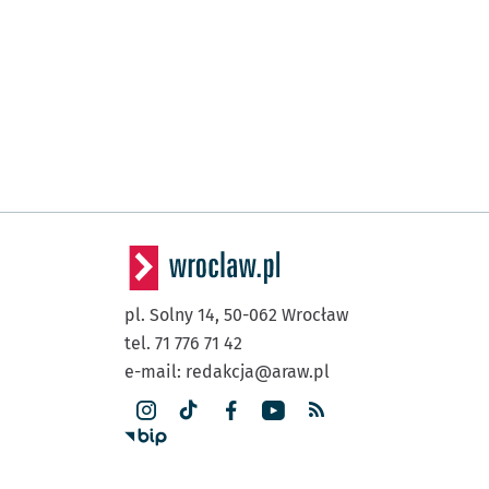
pl. Solny 14,
50-062
Wrocław
tel. 71 776 71 42
e-mail:
redakcja@araw.pl