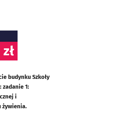
 zł
cie budynku Szkoły
 zadanie 1:
cznej i
 żywienia.