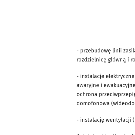
- przebudowę linii zas
rozdzielnicę główną i r
- instalacje elektryczne
awaryjne i ewakuacyjne,
ochrona przeciwprzepięc
domofonowa (wideodomo
- instalację wentylacji