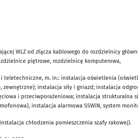
ilającej WLZ od złącza kablowego do rozdzielnicy głów
ozdzielnice piętrowe, rozdzielnicę komputerowa,
 i teletechniczne, m. in.: instalacja oświetlenia (oświ
 zewnętrzne); instalacja siły i gniazd; instalacja odgr
iowa i przeciwporażeniowa; instalacja strukturalna sie
fonowa), instalacja alarmowa SSWiN, system monito
 (instalacja chłodzenia pomieszczenia szafy rakowej).