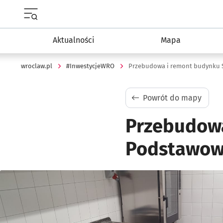
Menu główne portalu wroclaw.pl
Aktualności
Mapa
wroclaw.pl
#InwestycjeWRO
Powrót do mapy
Przebudowa
Podstawowej
Kliknij, aby powiększyć