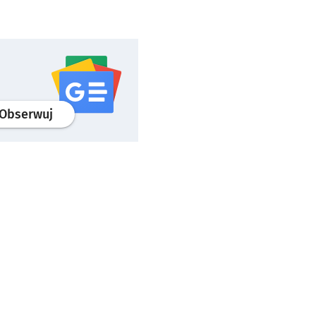
profil
google news
serwisu wroclaw.pl
Obserwuj