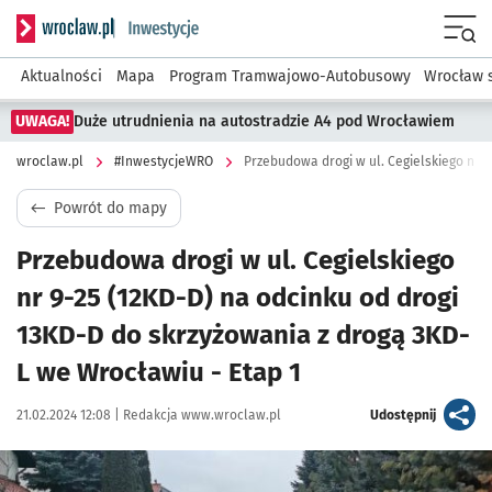
Serwis informacyjny wroclaw.pl podserwis: #InwestycjeWRO 
Menu
Aktualności
Mapa
Program Tramwajowo-Autobusowy
Wrocław 
UWAGA!
Duże utrudnienia na autostradzie A4 pod Wrocławiem
wroclaw.pl
#InwestycjeWRO
Powrót do mapy
Przebudowa drogi w ul. Cegielskiego
nr 9-25 (12KD-D) na odcinku od drogi
13KD-D do skrzyżowania z drogą 3KD-
L we Wrocławiu - Etap 1
Data publikacji:
Autor:
artykuł
21.02.2024 12:08 |
Redakcja www.wroclaw.pl
Udostępnij
Kliknij, aby powiększyć