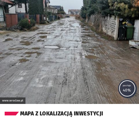
postęp:
40%
www.wroclaw.pl
MAPA Z LOKALIZACJĄ INWESTYCJI