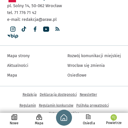
pl. Solny 14,
50-062
Wrocław
tel. 71 776 71 42
e-mail:
redakcja@araw.pl
Mapa strony
Rozwój komunikacji miejskiej
Aktualności
Wrocław się zmienia
Mapa
Osiedlowe
Inne informacje
Redakcja
Deklaracja dostępności
Newsletter
Regulamin
Regulamin konkursów
Polityka prywatności
Strona główna - wroclaw.pl
Ustawienia cookies
Powietrze
Nowe
Mapa
Osiedla
© Copyright 2005-2026, ARAW S.A., Gmina Wrocław