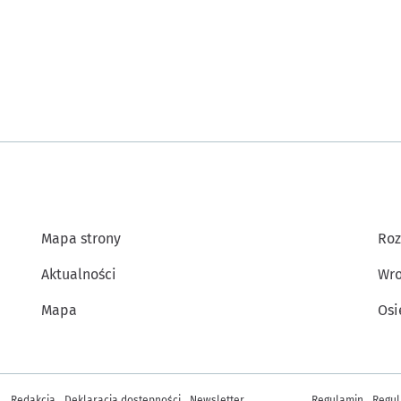
Mapa strony
Roz
Aktualności
Wro
Mapa
Osi
Inne informacje
Redakcja
Deklaracja dostępności
Newsletter
Regulamin
Regul