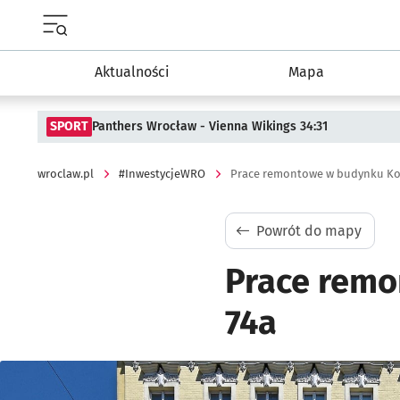
Menu główne portalu wroclaw.pl
Aktualności
Mapa
SPORT
Panthers Wrocław - Vienna Wikings 34:31
wroclaw.pl
#InwestycjeWRO
Prace remontowe w budynku Ko
Powrót do mapy
Prace remo
74a
Kliknij, aby powiększyć