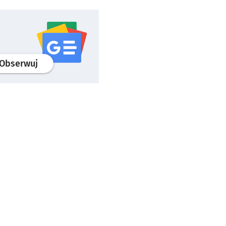
profil
google news
serwisu wroclaw.pl
Obserwuj