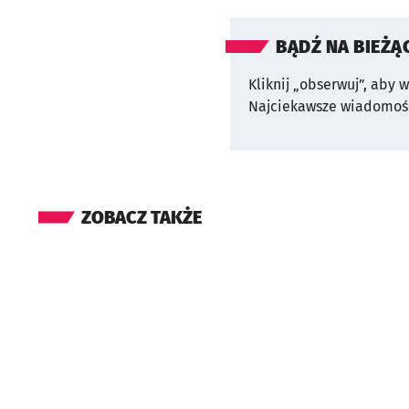
BĄDŹ NA BIEŻĄ
Kliknij „obserwuj”, aby 
Najciekawsze wiadomośc
ZOBACZ TAKŻE