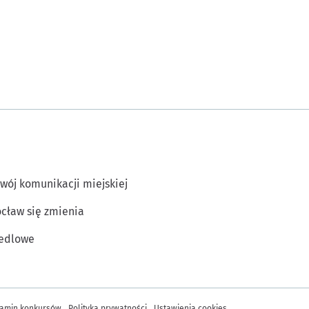
wój komunikacji miejskiej
cław się zmienia
edlowe
amin konkursów
Polityka prywatności
Ustawienia cookies