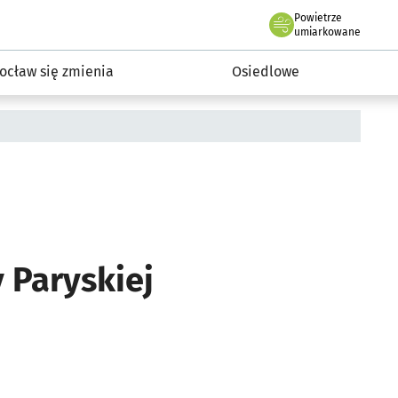
Powietrze
we Wrocławiu
InwestycjeWRO - miejskie inwestycje 2019-2032
umiarkowane
ocław się zmienia
Osiedlowe
Paryskiej