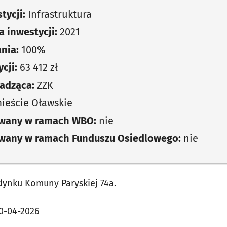
tycji:
Infrastruktura
 inwestycji:
2021
nia:
100%
cji:
63 412 zł
adząca:
ZZK
ieście Oławskie
owany w ramach WBO:
nie
owany w ramach Funduszu Osiedlowego:
nie
ynku Komuny Paryskiej 74a.
0-04-2026