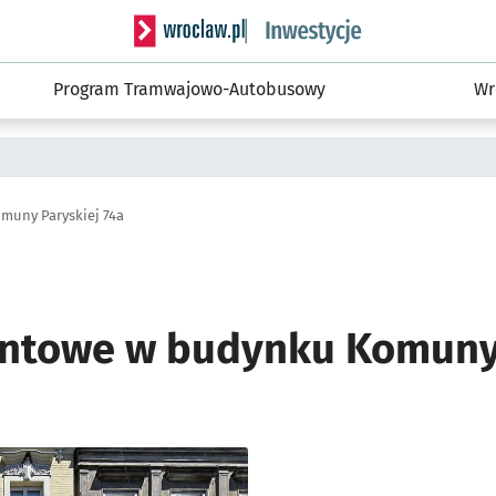
Serwis informacyjny wroclaw.pl podserwis: #
Program Tramwajowo-Autobusowy
Wr
muny Paryskiej 74a
ntowe w budynku Komuny 