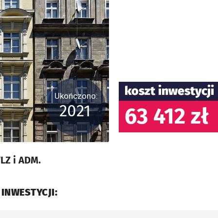
koszt inwestycji
Ukończono:
2021
63 412 zł
LZ i ADM.
 INWESTYCJI: