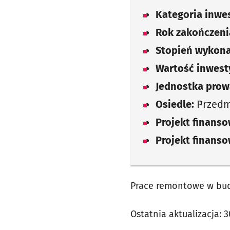
Kategoria inwes
Rok zakończenia
Stopień wykona
Wartość inwesty
Jednostka prow
Osiedle:
Przedm
Projekt finans
Projekt finans
Prace remontowe w bud
Ostatnia aktualizacja:
3