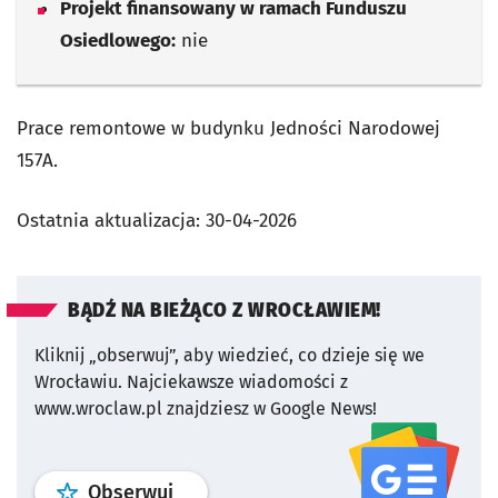
Projekt finansowany w ramach Funduszu
Osiedlowego:
nie
Prace remontowe w budynku Jedności Narodowej
157A.
Ostatnia aktualizacja:
30-04-2026
BĄDŹ NA BIEŻĄCO Z WROCŁAWIEM!
Kliknij „obserwuj”, aby wiedzieć, co dzieje się we
Wrocławiu.
Najciekawsze wiadomości z
www.wroclaw.pl znajdziesz w Google News!
profil
google news
serwisu wroclaw
Obserwuj