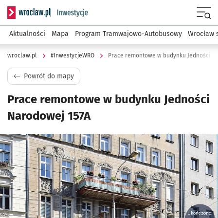
Serwis informacyjny wroclaw.pl podserwis: #InwestycjeWRO 
Menu
Aktualności
Mapa
Program Tramwajowo-Autobusowy
Wrocław 
wroclaw.pl
#InwestycjeWRO
Prace remontowe w budynku Jedności Na
Powrót do mapy
Prace remontowe w budynku Jedności
Narodowej 157A
Kliknij, aby powiększyć
Ukończono: