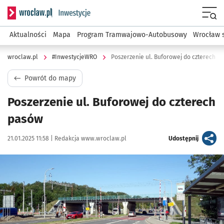
Serwis informacyjny wroclaw.pl podserwis: #InwestycjeWRO 
Menu
Aktualności
Mapa
Program Tramwajowo-Autobusowy
Wrocław 
wroclaw.pl
#InwestycjeWRO
Poszerzenie ul. Buforowej do czterech p
Powrót do mapy
Poszerzenie ul. Buforowej do czterech
pasów
Data publikacji:
Autor:
artykuł
21.01.2025 11:58 |
Redakcja www.wroclaw.pl
Udostępnij
Kliknij, aby powiększyć