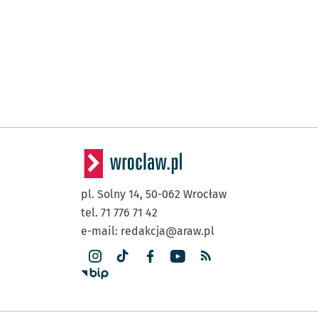
pl. Solny 14,
50-062
Wrocław
tel. 71 776 71 42
e-mail:
redakcja@araw.pl