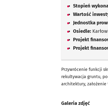
Stopień wykona
Wartość inwesty
Jednostka prow
Osiedle:
Karłow
Projekt finans
Projekt finans
Przywrócenie funkcji s
rekultywacja gruntu, p
architektury, założeni
Galeria zdjęć