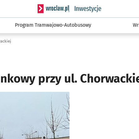
Serwis informacyjny wroclaw.pl podserwis: #
Program Tramwajowo-Autobusowy
Wr
ackiej
onkowy przy ul. Chorwacki