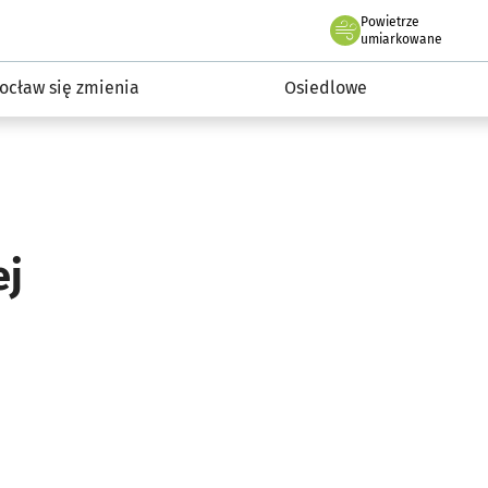
Powietrze
we Wrocławiu
InwestycjeWRO - miejskie inwestycje 2019-2032
umiarkowane
ocław się zmienia
Osiedlowe
ej