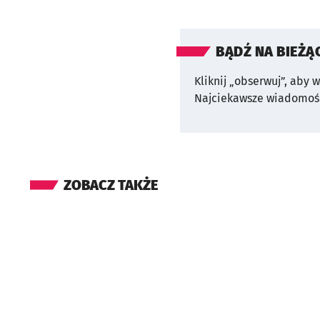
BĄDŹ NA BIEŻĄ
Kliknij „obserwuj”, aby 
Najciekawsze wiadomośc
ZOBACZ TAKŻE