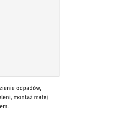
ezienie odpadów,
eleni, montaż małej
iem.