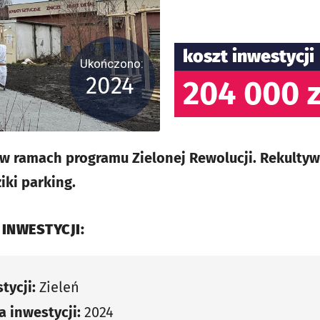
koszt inwestycji
Ukończono:
2024
204 000 z
w ramach programu Zielonej Rewolucji. Rekultyw
ki parking.
 INWESTYCJI:
tycji:
Zieleń
 inwestycji:
2024