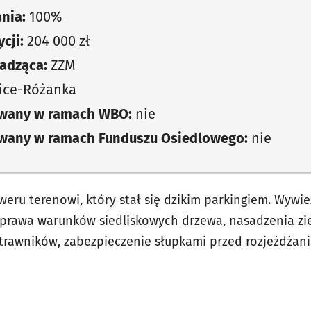
nia:
100%
cji:
204 000 zł
adząca:
ZZM
ice-Różanka
owany w ramach WBO:
nie
owany w ramach Funduszu Osiedlowego:
nie
kweru terenowi, który stał się dzikim parkingiem. Wywi
oprawa warunków siedliskowych drzewa, nasadzenia zi
e trawników, zabezpieczenie słupkami przed rozjeżdżan