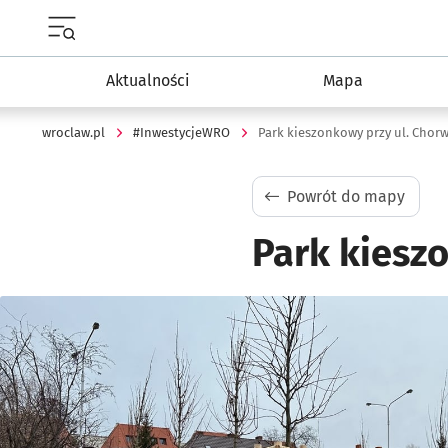
Menu główne portalu wroclaw.pl
Aktualności
Mapa
wroclaw.pl
#InwestycjeWRO
Park kieszonkowy przy ul. Chorw
Powrót do mapy
Park kiesz
Kliknij, aby powiększyć