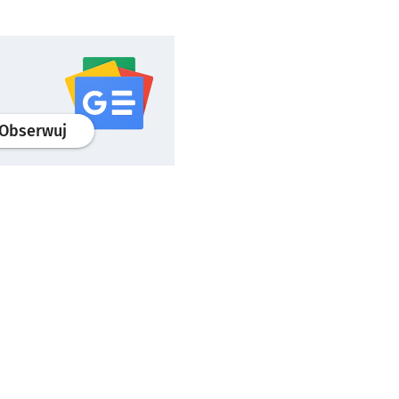
profil
google news
serwisu wroclaw.pl
Obserwuj