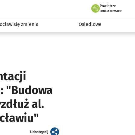
Powietrze
we Wrocławiu
InwestycjeWRO - miejskie inwestycje 2019-2032
umiarkowane
ocław się zmienia
Osiedlowe
tacji
: "Budowa
dłuż al.
ocławiu"
artykuł
Udostępnij