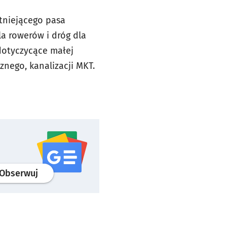
stniejącego pasa
a rowerów i dróg dla
dotyczycące małej
znego, kanalizacji MKT.
profil
google news
serwisu wroclaw.pl
Obserwuj