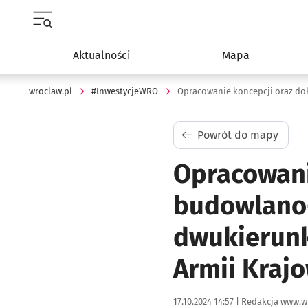
Menu główne portalu wroclaw.pl
Aktualności
Mapa
wroclaw.pl
#InwestycjeWRO
Powrót do mapy
Opracowani
budowlano-
dwukierunk
Armii Krajo
Data publikacji:
Autor:
17.10.2024 14:57 |
Redakcja www.w