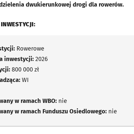
dzielenia dwukierunkowej drogi dla rowerów.
 INWESTYCJI:
tycji:
Rowerowe
 inwestycji:
2026
cji:
800 000 zł
adząca:
WI
owany w ramach WBO:
nie
owany w ramach Funduszu Osiedlowego:
nie