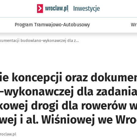
Serwis informacyjny wroclaw.pl podserwis: #
Program Tramwajowo-Autobusowy
Wr
Opracowanie koncepcji oraz dokumentacji budowlano-wykonawczej dla zadania: "Budowa dwukierunkowej drogi dla rowerów wzdłuż al. Armii Krajowej i al. Wiśniowej we Wrocławiu"
e koncepcji oraz dokumen
wykonawczej dla zadania
owej drogi dla rowerów wz
wej i al. Wiśniowej we Wr
roclaw.pl