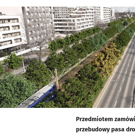
Kliknij, aby powiększyć
Przedmiotem zamówie
przebudowy pasa drog