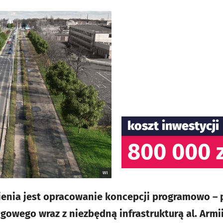
koszt inwestycji
800 000 
WI
nia jest opracowanie koncepcji programowo – p
owego wraz z niezbędną infrastrukturą al. Armii 