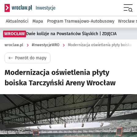
Serwis informacyjny wroclaw.pl podserwis: #InwestycjeWRO 
Menu
Aktualności
Mapa
Program Tramwajowo-Autobusowy
Wrocław 
WROCŁAW
Dwie kolizje na Powstańców Śląskich | ZDJĘCIA
wroclaw.pl
#InwestycjeWRO
Modernizacja oświetlenia płyty boiska T
Powrót do mapy
Modernizacja oświetlenia płyty
boiska Tarczyński Areny Wrocław
Kliknij, aby powiększyć