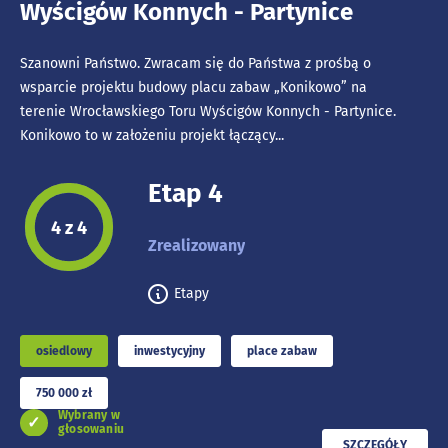
Wyścigów Konnych - Partynice
Szanowni Państwo. Zwracam się do Państwa z prośbą o
wsparcie projektu budowy placu zabaw „Konikowo” na
terenie Wrocławskiego Toru Wyścigów Konnych - Partynice.
Konikowo to w założeniu projekt łączący...
Etap 4
Etap projektu:
4 z 4
Zrealizowany
Etapy
osiedlowy
inwestycyjny
place zabaw
750 000 zł
Wybrany w
głosowaniu
PRZECZYTAJ
SZCZEGÓŁY