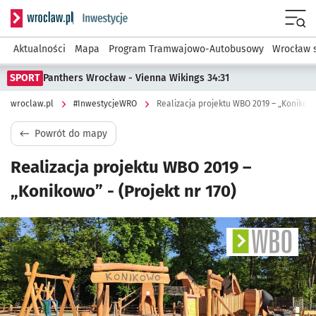
Serwis informacyjny wroclaw.pl podserwis: #InwestycjeWRO 
Menu
Aktualności
Mapa
Program Tramwajowo-Autobusowy
Wrocław 
SPORT
Panthers Wrocław - Vienna Wikings 34:31
wroclaw.pl
#InwestycjeWRO
Realizacja projektu WBO 2019 – „Konikowo”
Powrót do mapy
Realizacja projektu WBO 2019 –
„Konikowo” - (Projekt nr 170)