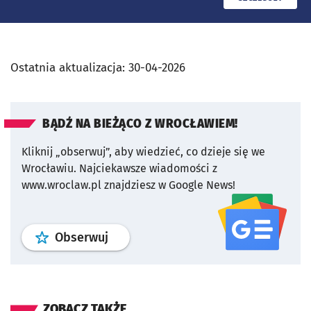
Ostatnia aktualizacja:
30-04-2026
BĄDŹ NA BIEŻĄCO Z WROCŁAWIEM!
Kliknij „obserwuj”, aby wiedzieć, co dzieje się we
Wrocławiu.
Najciekawsze wiadomości z
www.wroclaw.pl znajdziesz w Google News!
profil
google news
serwisu wroclaw
Obserwuj
ZOBACZ TAKŻE