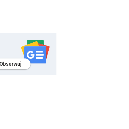
profil
google news
serwisu wroclaw.pl
Obserwuj