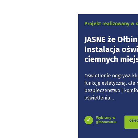
Projekt realizowany w
JASNE że Ołbin
Instalacja ośw
ciemnych miejs
Oświetlenie odgrywa klu
funkcję estetyczną, ale
bezpieczeństwo i komfor
oświetlenia...
Wybrany w
osie
głosowaniu