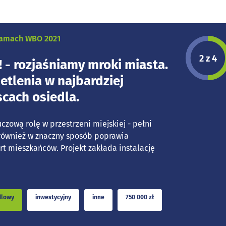
 ramach WBO 2021
Etap p
2 z 4
! - rozjaśniamy mroki miasta.
ietlenia w najbardziej
cach osiedla.
czową rolę w przestrzeni miejskiej - pełni
 również w znaczny sposób poprawia
t mieszkańców. Projekt zakłada instalację
dlowy
inwestycyjny
inne
750 000 zł