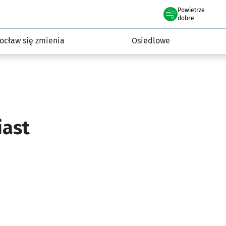
Powietrze
we Wrocławiu
InwestycjeWRO - miejskie inwestycje 2019-2032
dobre
ocław się zmienia
Osiedlowe
iast