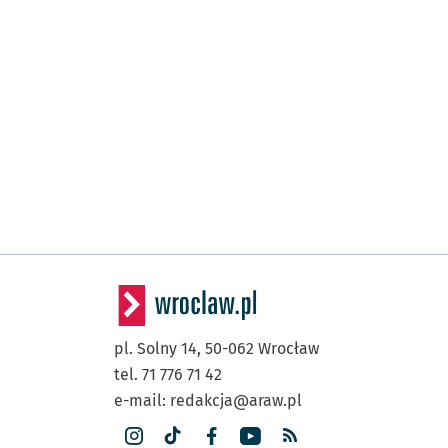
pl. Solny 14,
50-062
Wrocław
tel. 71 776 71 42
e-mail:
redakcja@araw.pl