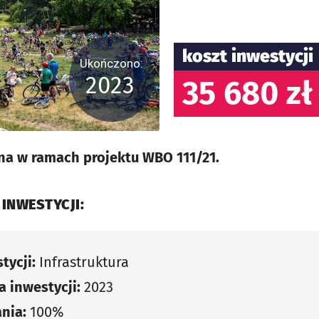
koszt inwestycji
Ukończono:
2023
35 680 zł
na w ramach projektu WBO 111/21.
 INWESTYCJI:
tycji:
Infrastruktura
 inwestycji:
2023
nia:
100%