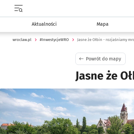
Menu główne portalu wroclaw.pl
Aktualności
Mapa
wroclaw.pl
#InwestycjeWRO
Jasne że Ołbin - rozjaśniamy mr
Powrót do mapy
Jasne że Oł