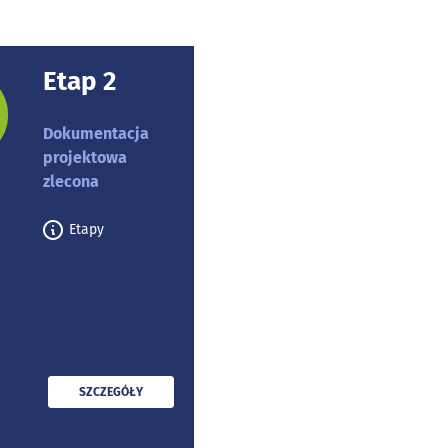
Etap 2
rojektu:
Dokumentacja
projektowa
zlecona
Etapy
PRZECZYTAJ
SZCZEGÓŁY