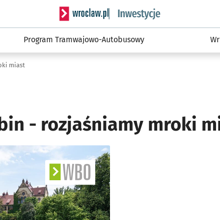
Serwis informacyjny wroclaw.pl podserwis: #
Program Tramwajowo-Autobusowy
Wr
oki miast
bin - rozjaśniamy mroki m