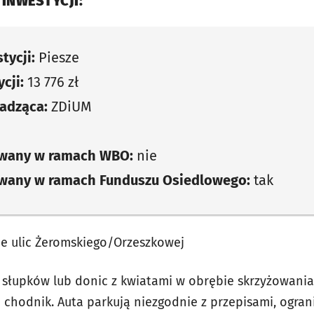
 INWESTYCJI:
tycji:
Piesze
cji:
13 776 zł
adząca:
ZDiUM
owany w ramach WBO:
nie
owany w ramach Funduszu Osiedlowego:
tak
nie ulic Żeromskiego/Orzeszkowej
ż słupków lub donic z kwiatami w obrębie skrzyżowania
 chodnik. Auta parkują niezgodnie z przepisami, ogra