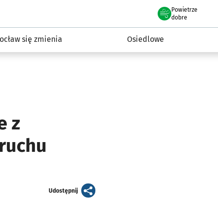
Powietrze
we Wrocławiu
InwestycjeWRO - miejskie inwestycje 2019-2032
dobre
ocław się zmienia
Osiedlowe
e z
 ruchu
artykuł
Udostępnij