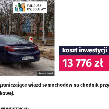
koszt inwestycji
13 776 zł
Tomasz Hołod
 ograniczające wjazd samochodów na chodnik prz
kowej.