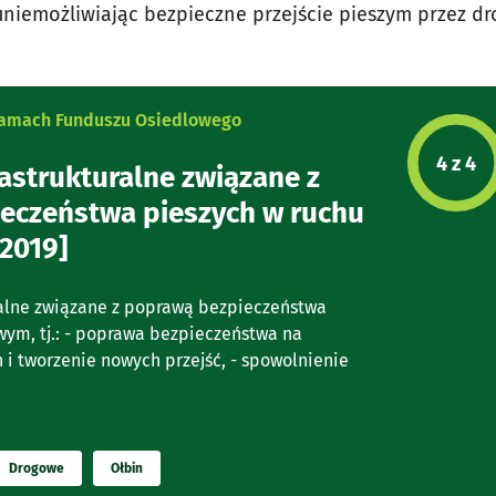
uniemożliwiając bezpieczne przejście pieszym przez dr
 ramach Funduszu Osiedlowego
Etap p
4 z 4
rastrukturalne związane z
eczeństwa pieszych w ruchu
2019]
ralne związane z poprawą bezpieczeństwa
wym, tj.: - poprawa bezpieczeństwa na
h i tworzenie nowych przejść, - spowolnienie
Drogowe
Ołbin