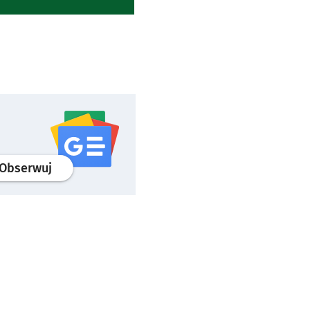
profil
google news
serwisu wroclaw.pl
Obserwuj