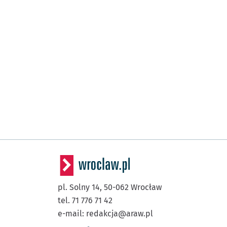
pl. Solny 14,
50-062
Wrocław
tel. 71 776 71 42
e-mail:
redakcja@araw.pl