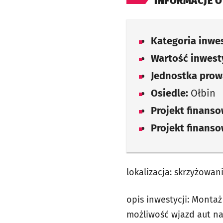
INFORMACJE O
Kategoria inwes
Wartość inwesty
Jednostka prow
Osiedle:
Ołbin
Projekt finans
Projekt finans
lokalizacja: skrzyżowa
opis inwestycji: Monta
możliwość wjazd aut na