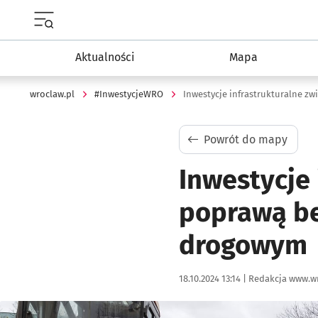
Menu główne portalu wroclaw.pl
Aktualności
Mapa
wroclaw.pl
#InwestycjeWRO
Powrót do mapy
Inwestycje 
poprawą be
drogowym
Data publikacji:
Autor:
18.10.2024 13:14 |
Redakcja www.wr
Kliknij, aby powiększyć