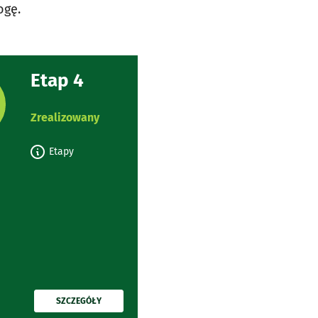
ogę.
Etap 4
rojektu:
Zrealizowany
Etapy
PRZECZYTAJ
SZCZEGÓŁY