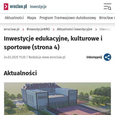
Serwis informacyjny wroclaw.pl podserwis: #InwestycjeWRO 
Menu
Aktualności
Mapa
Program Tramwajowo-Autobusowy
Wrocław 
wroclaw.pl
#InwestycjeWRO
Aktualności inwestycyjne
Inwestycje
Inwestycje edukacyjne, kulturowe i
sportowe
(strona 4)
Data publikacji:
Autor:
artykuł
24.02.2025 11:20 |
Redakcja www.wroclaw.pl
Udostępnij
Aktualności