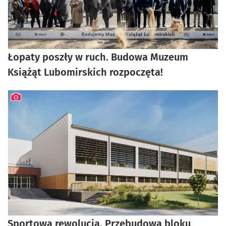
artykuł z galerią zdjęć
Łopaty poszły w ruch. Budowa Muzeum
Książąt Lubomirskich rozpoczęta!
artykuł z galerią zdjęć
Sportowa rewolucja. Przebudowa bloku