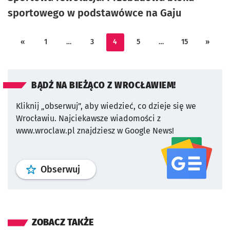
sportowego w podstawówce na Gaju
«
1
…
3
4
5
…
15
»
BĄDŹ NA BIEŻĄCO Z WROCŁAWIEM!
Kliknij „obserwuj”, aby wiedzieć, co dzieje się we
Wrocławiu.
Najciekawsze wiadomości z
www.wroclaw.pl znajdziesz w Google News!
profil
google news
serwisu wroclaw
Obserwuj
ZOBACZ TAKŻE