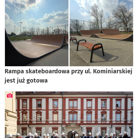
artykuł z galerią zdjęć
Rampa skateboardowa przy ul. Kominiarskiej
jest już gotowa