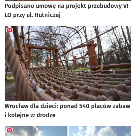
artykuł z galerią zdjęć
Podpisano umowę na projekt przebudowy VI
LO przy ul. Hutniczej
artykuł z galerią zdjęć
Wrocław dla dzieci: ponad 540 placów zabaw
i kolejne w drodze