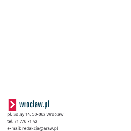
pl. Solny 14,
50-062
Wrocław
tel. 71 776 71 42
e-mail:
redakcja@araw.pl