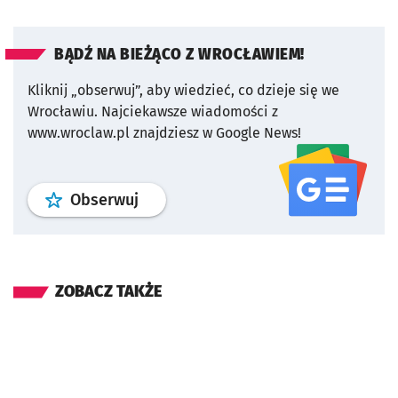
BĄDŹ NA BIEŻĄCO Z WROCŁAWIEM!
Kliknij „obserwuj”, aby wiedzieć, co dzieje się we
Wrocławiu.
Najciekawsze wiadomości z
www.wroclaw.pl znajdziesz w Google News!
profil
google news
serwisu wroclaw
Obserwuj
ZOBACZ TAKŻE