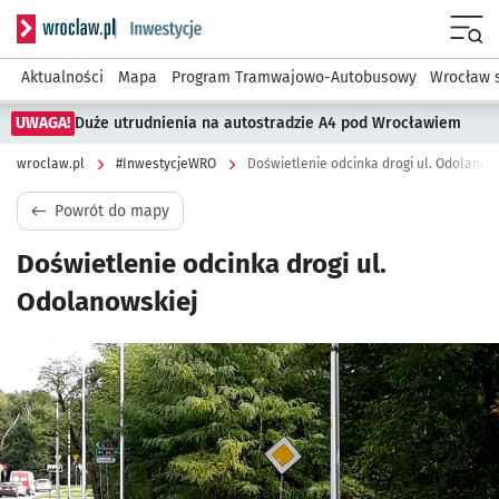
Serwis informacyjny wroclaw.pl podserwis: #InwestycjeWRO 
Menu
Aktualności
Mapa
Program Tramwajowo-Autobusowy
Wrocław 
UWAGA!
Duże utrudnienia na autostradzie A4 pod Wrocławiem
wroclaw.pl
#InwestycjeWRO
Doświetlenie odcinka drogi ul. Odolanow
Powrót do mapy
Doświetlenie odcinka drogi ul.
Odolanowskiej
Kliknij, aby powiększyć