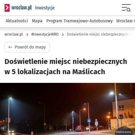
Serwis informacyjny wroclaw.pl podserwis: #InwestycjeWRO 
Menu
Aktualności
Mapa
Program Tramwajowo-Autobusowy
Wrocław 
wroclaw.pl
#InwestycjeWRO
Doświetlenie miejsc niebezpiecznych w 5
Powrót do mapy
Doświetlenie miejsc niebezpiecznych
w 5 lokalizacjach na Maślicach
Kliknij, aby powiększyć
Ukończono: