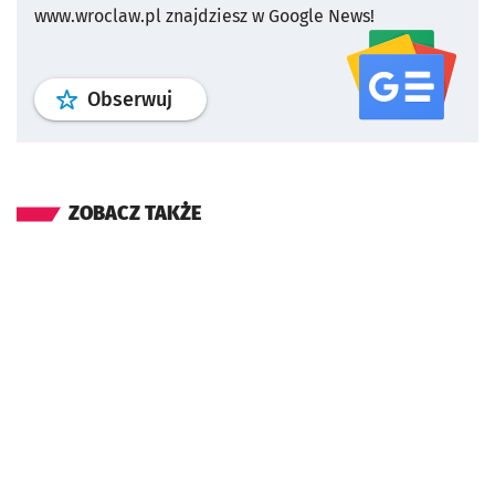
www.wroclaw.pl znajdziesz w Google News!
profil
google news
serwisu wroclaw
Obserwuj
ZOBACZ TAKŻE