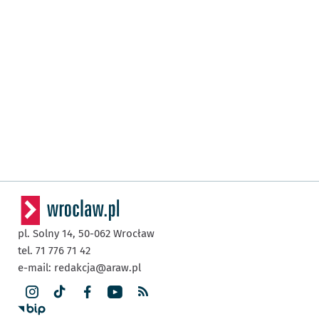
pl. Solny 14,
50-062
Wrocław
tel. 71 776 71 42
e-mail:
redakcja@araw.pl