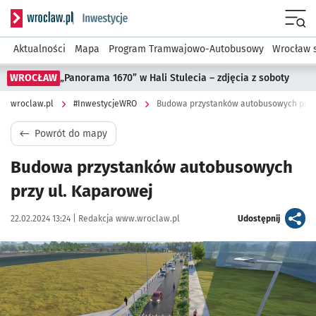
Serwis informacyjny wroclaw.pl podserwis: #InwestycjeWRO 
Menu
Aktualności
Mapa
Program Tramwajowo-Autobusowy
Wrocław 
WROCŁAW
„Panorama 1670” w Hali Stulecia – zdjęcia z soboty
wroclaw.pl
#InwestycjeWRO
Budowa przystanków autobusowych przy 
Powrót do mapy
Budowa przystanków autobusowych
przy ul. Kaparowej
Data publikacji:
Autor:
artykuł
22.02.2024 13:24 |
Redakcja www.wroclaw.pl
Udostępnij
Kliknij, aby powiększyć