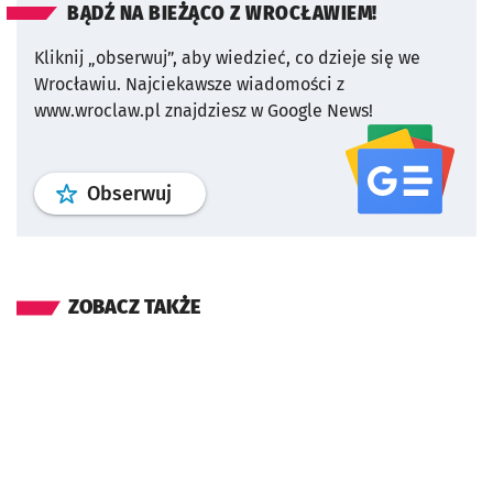
BĄDŹ NA BIEŻĄCO Z WROCŁAWIEM!
Kliknij „obserwuj”, aby wiedzieć, co dzieje się we
Wrocławiu.
Najciekawsze wiadomości z
www.wroclaw.pl znajdziesz w Google News!
profil
google news
serwisu wroclaw
Obserwuj
ZOBACZ TAKŻE