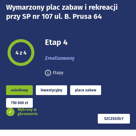
Wymarzony plac zabaw i rekreacji
przy SP nr 107 ul. B. Prusa 64
Etap 4
Etap projektu:
4 z 4
Zrealizowany
Etapy
osiedlowy
inwestycyjny
place zabaw
750 000 zł
Wybrany w
głosowaniu
PRZECZYTAJ
SZCZEGÓŁY