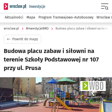
Serwis informacyjny wroclaw.pl podserwis: #InwestycjeWRO 
Menu
Aktualności
Mapa
Program Tramwajowo-Autobusowy
Wrocław 
wroclaw.pl
#InwestycjeWRO
Powrót do mapy
Budowa placu zabaw i siłowni na
terenie Szkoły Podstawowej nr 107
przy ul. Prusa