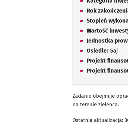
Kategoria inwes
Rok zakończenia
Stopień wykona
Wartość inwesty
Jednostka prow
Osiedle:
Gaj
Projekt finans
Projekt finans
Zadanie obejmuje oprac
na terenie zieleńca.
Ostatnia aktualizacja:
3