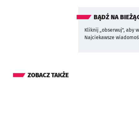
BĄDŹ NA BIEŻĄ
Kliknij „obserwuj”, aby 
Najciekawsze wiadomośc
ZOBACZ TAKŻE