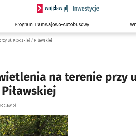
Serwis informacyjny wroclaw.pl podserwis: #
Program Tramwajowo-Autobusowy
Wr
zy ul. Kłodzkiej / Piławskiej
etlenia na terenie przy u
 Piławskiej
roclaw.pl