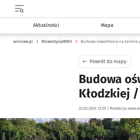
Menu główne portalu wroclaw.pl
Aktualności
Mapa
wroclaw.pl
#InwestycjeWRO
Budowa oświetlenia na terenie pr
Powrót do mapy
Budowa oświ
Kłodzkiej /
Data publikacji:
Autor:
23.02.2024 12:35 |
Redakcja www.w
Kliknij, aby powiększyć