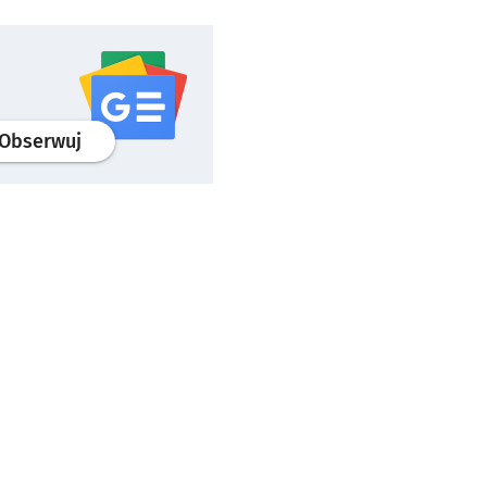
profil
google news
serwisu wroclaw.pl
Obserwuj