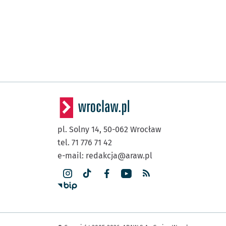
pl. Solny 14,
50-062
Wrocław
tel. 71 776 71 42
e-mail:
redakcja@araw.pl