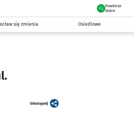
Powietrze
we Wrocławiu
InwestycjeWRO - miejskie inwestycje 2019-2032
dobre
ocław się zmienia
Osiedlowe
l.
artykuł
Udostępnij