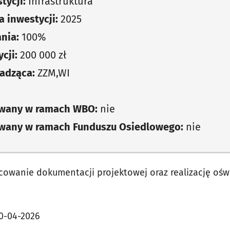
tycji:
Infrastruktura
 inwestycji:
2025
nia:
100%
cji:
200 000 zł
adząca:
ZZM,WI
owany w ramach WBO:
nie
owany w ramach Funduszu Osiedlowego:
nie
owanie dokumentacji projektowej oraz realizację oświ
0-04-2026