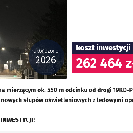
koszt inwestycji
Ukończono:
2026
262 464 z
a mierzącym ok. 550 m odcinku od drogi 19KD-PR
20 nowych słupów oświetleniowych z ledowymi op
 INWESTYCJI: