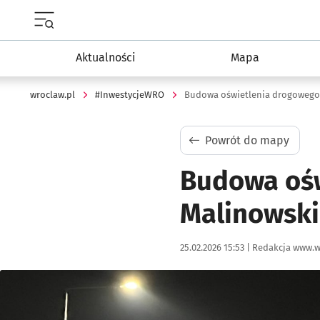
Menu główne portalu wroclaw.pl
Aktualności
Mapa
wroclaw.pl
#InwestycjeWRO
Budowa oświetlenia drogowego 
Powrót do mapy
Budowa ośw
Malinowsk
Data publikacji:
Autor:
25.02.2026 15:53 |
Redakcja www.w
Kliknij, aby powiększyć