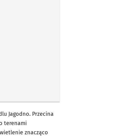
dlu Jagodno. Przecina
go terenami
wietlenie znacząco