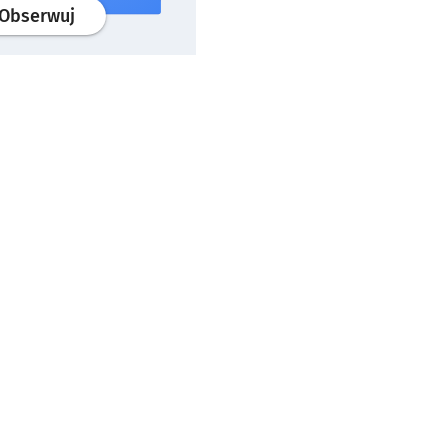
profil
google news
serwisu wroclaw.pl
Obserwuj