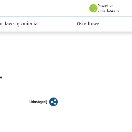
Powietrze
we Wrocławiu
InwestycjeWRO - miejskie inwestycje 2019-2032
umiarkowane
ocław się zmienia
Osiedlowe
.
artykuł
Udostępnij