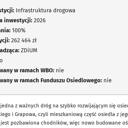
tycji:
Infrastruktura drogowa
 inwestycji:
2026
nia:
100%
cji:
262 464 zł
adząca:
ZDiUM
o
owany w ramach WBO:
nie
owany w ramach Funduszu Osiedlowego:
nie
 jedna z ważnych dróg na szybko rozwijającym się osie
skiego i Grapowa, czyli mieszkaniową część osiedla z je
e jest pozbawiona chodników, więc nowo budowane oś