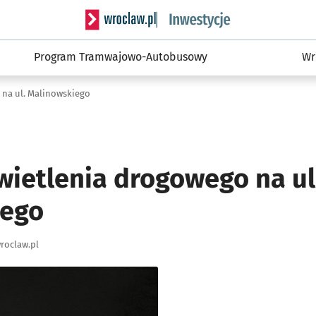
Serwis informacyjny wroclaw.pl podserwis: #
Program Tramwajowo-Autobusowy
Wr
na ul. Malinowskiego
ietlenia drogowego na ul
iego
roclaw.pl