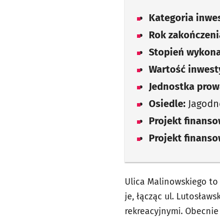
Kategoria inwes
Rok zakończenia
Stopień wykona
Wartość inwesty
Jednostka prow
Osiedle:
Jagodn
Projekt finans
Projekt finans
Ulica Malinowskiego to
je, łącząc ul. Lutosław
rekreacyjnymi. Obecni