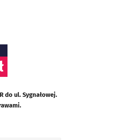
ł
 do ul. Sygnałowej.
rawami.