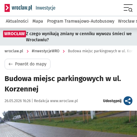
Serwis informacyjny wroclaw.pl podserwis: #InwestycjeWRO 
Menu
Aktualności
Mapa
Program Tramwajowo-Autobusowy
Wrocław 
WROCŁAW
Z czego wynikają zmiany w cenniku wywozu śmieci we
Wrocławiu?
wroclaw.pl
#InwestycjeWRO
Budowa miejsc parkingowych w ul. Korze
Powrót do mapy
Budowa miejsc parkingowych w ul.
Korzennej
Data publikacji:
Autor:
artykuł
26.05.2026 16:26 |
Redakcja www.wroclaw.pl
Udostępnij
Kliknij, aby powiększyć