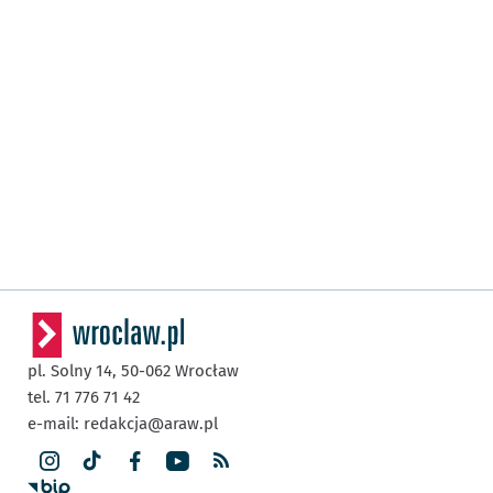
pl. Solny 14,
50-062
Wrocław
tel. 71 776 71 42
e-mail:
redakcja@araw.pl