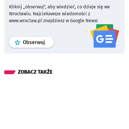
Kliknij „obserwuj”, aby wiedzieć, co dzieje się we
Wrocławiu.
Najciekawsze wiadomości z
www.wroclaw.pl znajdziesz w Google News!
profil
google news
serwisu wroclaw
Obserwuj
ZOBACZ TAKŻE