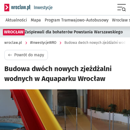
Serwis informacyjny wroclaw.pl podserwis: #InwestycjeWRO 
Menu
Aktualności
Mapa
Program Tramwajowo-Autobusowy
Wrocław 
WROCŁAW
Zaśpiewali dla bohaterów Powstania Warszawskiego
wroclaw.pl
#InwestycjeWRO
Budowa dwóch nowych zjeżdżalni wodny
Powrót do mapy
Budowa dwóch nowych zjeżdżalni
wodnych w Aquaparku Wrocław
Kliknij, aby powiększyć