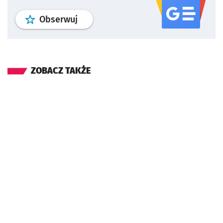
profil
google news
serwisu wroclaw
Obserwuj
ZOBACZ TAKŻE