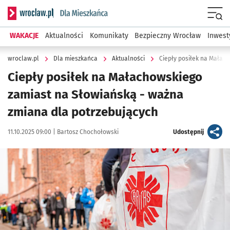
Serwis informacyjny wroclaw.pl podserwis: Dla mieszkańca
Menu
WAKACJE
Aktualności
Komunikaty
Bezpieczny Wrocław
Inwest
wroclaw.pl
Dla mieszkańca
Aktualności
Ciepły posiłek na Małach
Ciepły posiłek na Małachowskiego
zamiast na Słowiańską - ważna
zmiana dla potrzebujących
Data publikacji:
Autor:
artykuł
11.10.2025 09:00 |
Bartosz Chochołowski
Udostępnij
Kliknij, aby powiększyć