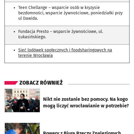
Teen Chellange – wsparcie osób w kryzysie
bezdomności, wsparcie żywnościowe, poniedziałki przy
ul Dawida.
Fundacja Presto – wsparcie żywnościowe, ul.
Łukasińskiego.
Sieć lodówek społecznych i foodsharingowych na
terenie Wrocławia
ZOBACZ RÓWNIEŻ
otworzy się w nowej karcie
Nikt nie zostanie bez pomocy. Na kogo
mogą liczyć wrocławianie w potrzebie?
otworzy się w nowej karcie
Rowery z Biura Rzeczy Znalezionych