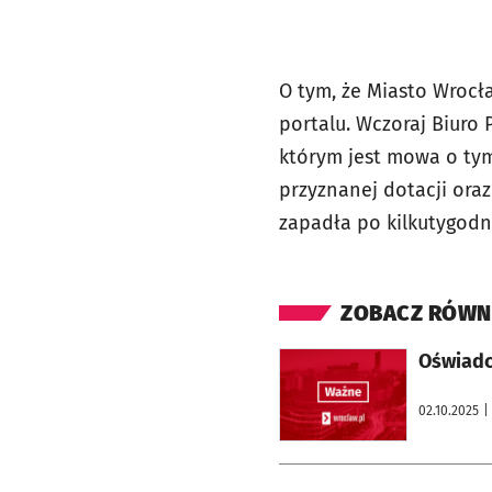
O tym, że Miasto Wroc
portalu. Wczoraj Biuro
którym jest mowa o tym
przyznanej dotacji ora
zapadła po kilkutygod
ZOBACZ RÓWN
otworzy się w nowej karcie
Oświadc
02.10.2025
|