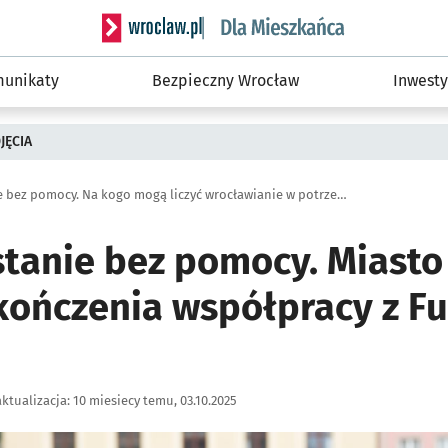
Serwis informacyjny wroclaw.pl podserwis: Dla
unikaty
Bezpieczny Wrocław
Inwesty
JĘCIA
Nikt nie zostanie bez pomocy. Na kogo mogą liczyć wrocławianie w potrzebie?
ostanie bez pomocy. Miast
ończenia współpracy z F
ktualizacja:
10 miesiecy temu, 03.10.2025