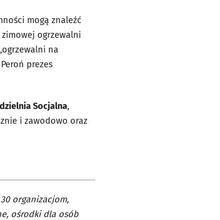
mności mogą znaleźć
w zimowej ogrzewalni
 „ogrzewalni na
 Peroń prezes
zielnia Socjalna
,
cznie i zawodowo oraz
30 organizacjom,
e, ośrodki dla osób