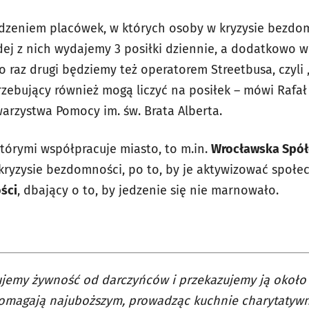
dzeniem placówek, w których osoby w kryzysie bezdo
ej z nich wydajemy 3 posiłki dziennie, a dodatkowo 
o raz drugi będziemy też operatorem Streetbusa, czyli
rzebujący również mogą liczyć na posiłek – mówi Rafał
arzystwa Pomocy im. św. Brata Alberta.
którymi współpracuje miasto, to m.in.
Wrocławska Spółd
kryzysie bezdomności, po to, by je aktywizować społe
ści
, dbający o to, by jedzenie się nie marnowało.
jemy żywność od darczyńców i przekazujemy ją około 
omagają najuboższym, prowadząc kuchnie charytatywn