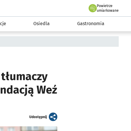
Powietrze
we Wrocławiu
 mieszkańca
umiarkowane
cje
Osiedla
Gastronomia
o tłumaczy
undacją Weź
artykuł
Udostępnij