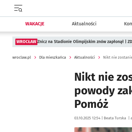
Menu główne portalu wroclaw.pl
WAKACJE
Aktualności
Kom
WROCŁAW
Znicz na Stadionie Olimpijskim znów zapłonął | ZD
wroclaw.pl
Dla mieszkańca
Aktualności
Nikt nie z
powody zak
Pomóż
Data publikacji:
Autor:
03.10.2025 12:54 |
Beata Turska
|
a
Kliknij, aby powiększyć