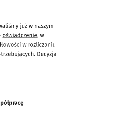
waliśmy już w naszym
o
oświadczenie
, w
łowości w rozliczaniu
otrzebujących. Decyzja
spółpracę