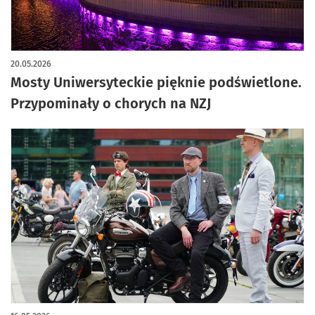
artykuł z galerią zdjęć
20.05.2026
Mosty Uniwersyteckie pięknie podświetlone.
Przypominały o chorych na NZJ