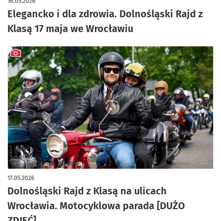
16.05.2026
Elegancko i dla zdrowia. Dolnośląski Rajd z
Klasą 17 maja we Wrocławiu
artykuł z galerią zdjęć
17.05.2026
Dolnośląski Rajd z Klasą na ulicach
Wrocławia. Motocyklowa parada [DUŻO
ZDJĘĆ]