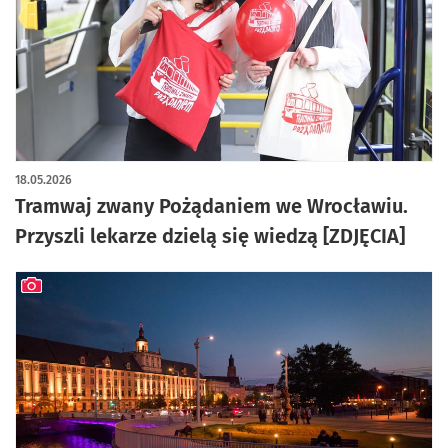
artykuł z galerią zdjęć
18.05.2026
Tramwaj zwany Pożądaniem we Wrocławiu.
Przyszli lekarze dzielą się wiedzą [ZDJĘCIA]