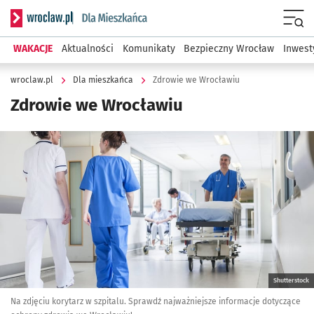
Serwis informacyjny wroclaw.pl podserwis: Dla mieszkańca
Menu
WAKACJE
Aktualności
Komunikaty
Bezpieczny Wrocław
Inwest
wroclaw.pl
Dla mieszkańca
Zdrowie we Wrocławiu
Zdrowie we Wrocławiu
Kliknij, aby powiększyć
Shutterstock
Na zdjęciu korytarz w szpitalu. Sprawdź najważniejsze informacje dotyczące