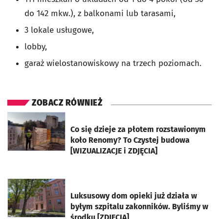
do 142 mkw.), z balkonami lub tarasami,
3 lokale usługowe,
lobby,
garaż wielostanowiskowy na trzech poziomach.
ZOBACZ RÓWNIEŻ
otworzy się w nowej karcie
Co się dzieje za płotem rozstawionym
koło Renomy? To Czystej budowa
[WIZUALIZACJE i ZDJĘCIA]
otworzy się w nowej karcie
Luksusowy dom opieki już działa w
byłym szpitalu zakonników. Byliśmy w
środku [ZDJĘCIA]