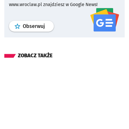
www.wroclaw.pl znajdziesz w Google News!
profil
google news
serwisu wroclaw
Obserwuj
ZOBACZ TAKŻE