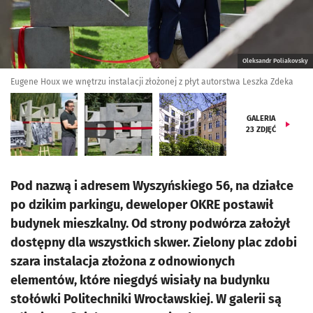
Oleksandr Poliakovsky
Eugene Houx we wnętrzu instalacji złożonej z płyt autorstwa Leszka Zdeka
GALERIA
23
ZDJĘĆ
Pod nazwą i adresem Wyszyńskiego 56, na działce
po dzikim parkingu, deweloper OKRE postawił
budynek mieszkalny. Od strony podwórza założył
dostępny dla wszystkich skwer. Zielony plac zdobi
szara instalacja złożona z odnowionych
elementów, które niegdyś wisiały na budynku
stołówki Politechniki Wrocławskiej. W galerii są