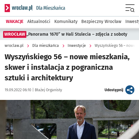
Serwis informacyjny wroclaw.pl podserwis: Dla mieszkańca
Menu
WAKACJE
Aktualności
Komunikaty
Bezpieczny Wrocław
Inwest
WROCŁAW
„Panorama 1670” w Hali Stulecia – zdjęcia z soboty
wroclaw.pl
Dla mieszkańca
Inwestycje
Wyszyńskiego 56 – nowe mieszkania,
skwer i instalacja z pograniczna
sztuki i architektury
Data publikacji:
Autor:
artykuł
19.09.2022 06:10 |
Błażej Organisty
Udostępnij
Kliknij, aby zobaczyć galerię