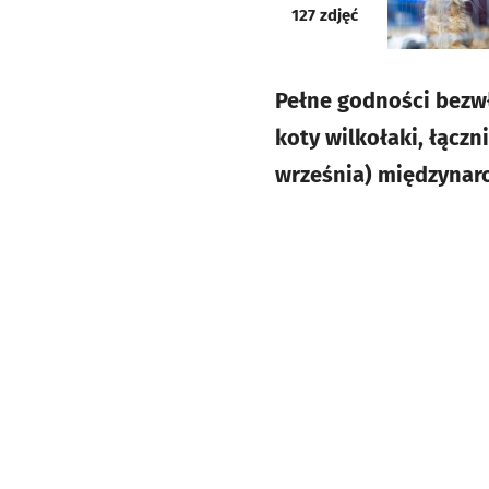
galeria
127
zdjęć
Pełne godności bezwł
koty wilkołaki, łączni
września) międzyna