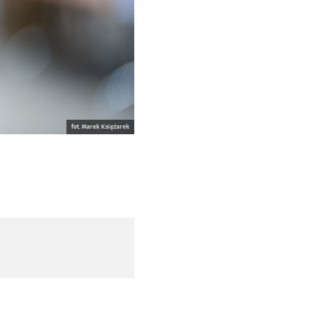
fot. Marek Księżarek