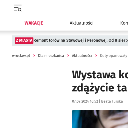
Menu główne portalu wroclaw.pl
WAKACJE
Aktualności
Kom
Z MIASTA
Remont torów na Stawowej i Peronowej. Od 8 sier
wroclaw.pl
Dla mieszkańca
Aktualności
Koty opanowały 
Wystawa kot
zdążycie t
Data publikacji:
Autor:
07.09.2024 16:52 |
Beata Turska
Kliknij, aby zobaczyć galer