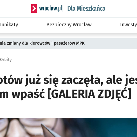
Serwis informacyjny wroclaw.pl podserwis: Dla
unikaty
Bezpieczny Wrocław
Inwesty
pnia zmiany dla kierowców i pasażerów MPK
Orbitę
ów już się zaczęła, ale je
am wpaść [GALERIA ZDJĘĆ]
ię