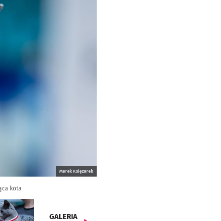
Marek Księzarek
ąca kota
GALERIA