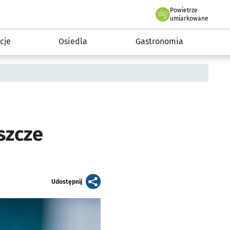
Powietrze
we Wrocławiu
 mieszkańca
umiarkowane
cje
Osiedla
Gastronomia
szcze
artykuł
Udostępnij