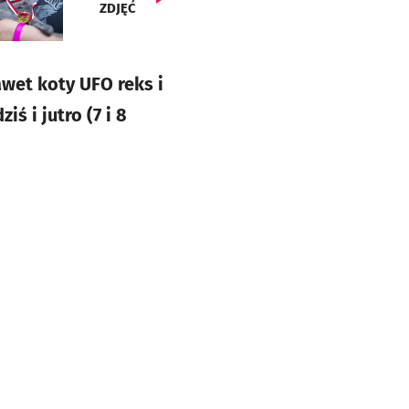
ZDJĘĆ
wet koty UFO reks i
ś i jutro (7 i 8