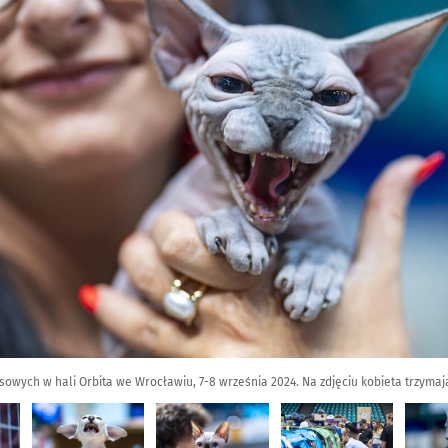
wych w hali Orbita we Wrocławiu, 7-8 września 2024. Na zdjęciu kobieta trzymaj