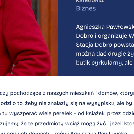
KATEGORIA:
Biznes
Agnieszka Pawłowska
Dobro i organizuje
Stacja Dobro powstał
można dać drugie ży
butik cyrkularny, ale
zeczy pochodzące z naszych mieszkań i domów, któ
odzi o to, żeby nie znalazły się na wysypisku, ale by
a tu wyszperać wiele perełek – od książek, przez odzi
zujemy, że te przedmioty wciąż mogą żyć i jeżeli ktoś
e w nowych domach – mówi Agnieszka Pawłowska. – 