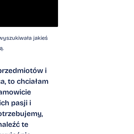
 wyszukiwała jakieś
ą.
przedmiotów i
a, to chciałam
samowicie
ch pasji i
otrzebujemy,
aleźć te