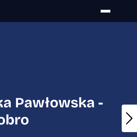
awłowska - Stacja Dobro
ka Pawłowska -
obro