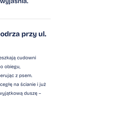
 wyjaśnia.
odrza przy ul.
ieszkają cudowni
o obiegu,
erując z psem.
egłę na ścianie i już
ę wyjątkową duszę –