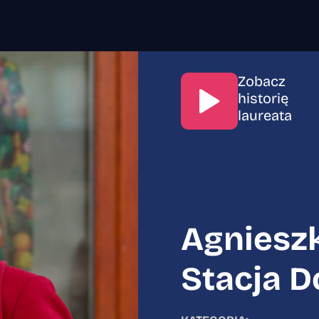
Zobacz
historię
laureata
Agnieszka P
Agniesz
Stacja D