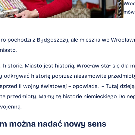
Wrocł
mówi
bro pochodzi z Bydgoszczy, ale mieszka we Wrocławiu 
 miasto.
e, historie. Miasto jest historią. Wrocław stał się dla
eby odkrywać historię poprzez niesamowite przedmio
rzed II wojny światowej – opowiada. – Tutaj dzieją 
e przedmioty. Mamy tę historię niemieckiego Dolneg
owojenną.
om można nadać nowy sens