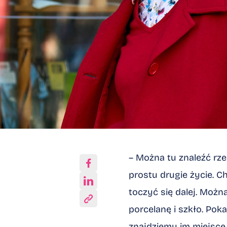
– Można tu znaleźć r
prostu drugie życie. Ch
toczyć się dalej. Możn
Skopiuj link
porcelanę i szkło. Poka
znajdziemy im miejsc