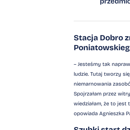
przedmiot
Stacja Dobro z
Poniatowskie
– Jesteśmy tak napraw
ludzie. Tutaj tworzy s
niemarnowania zasobów
Spojrzałam przez witry
wiedziałam, że to jest
opowiada Agnieszka P
Szybki start d