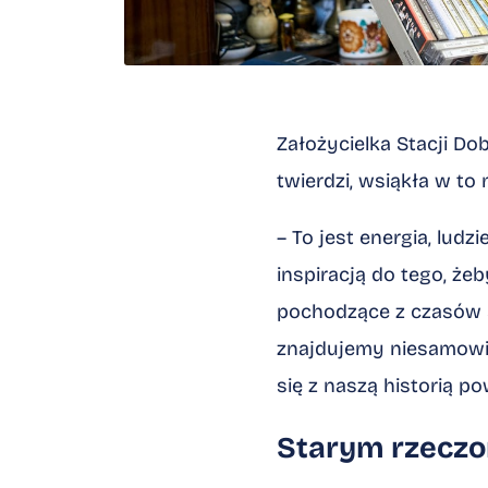
Założycielka Stacji Do
twierdzi, wsiąkła w to
– To jest energia, ludzi
inspiracją do tego, ż
pochodzące z czasów sp
znajdujemy niesamowit
się z naszą historią p
Starym rzecz