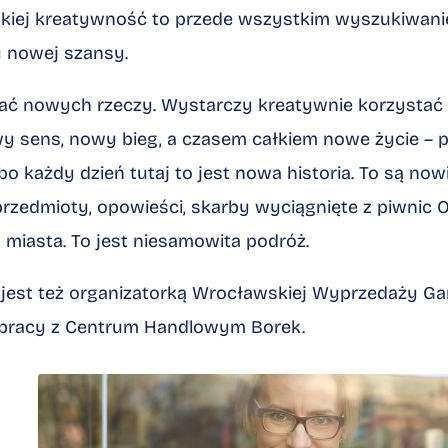
kiej kreatywność to przede wszystkim wyszukiwani
u nowej szansy.
ć nowych rzeczy. Wystarczy kreatywnie korzystać z t
sens, nowy bieg, a czasem całkiem nowe życie – p
bo każdy dzień tutaj to jest nowa historia. To są now
zedmioty, opowieści, skarby wyciągnięte z piwnic Oł
 miasta. To jest niesamowita podróż.
est też organizatorką Wrocławskiej Wyprzedaży Gar
łpracy z Centrum Handlowym Borek.
Kliknij, aby powiększyć
.