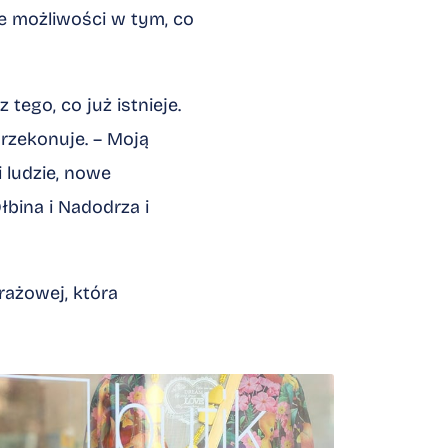
e możliwości w tym, co
ego, co już istnieje.
rzekonuje. – Moją
i ludzie, nowe
bina i Nadodrza i
ażowej, która