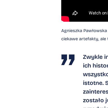
Agnieszka Pawłowska za
ciekawe artefakty, ale
Zwykle i
ich hist
wszystko
istotne. 
zaintere
zostało 