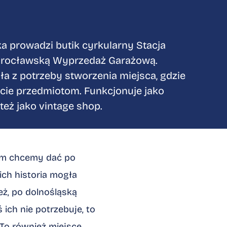
 prowadzi butik cyrkularny Stacja
 Wrocławską Wyprzedaż Garażową.
a z potrzeby stworzenia miejsca, gdzie
cie przedmiotom. Funkcjonuje jako
 też jako vintage shop.
rym chcemy dać po
 ich historia mogła
eż, po dolnośląską
 ich nie potrzebuje, to
To również miejsce