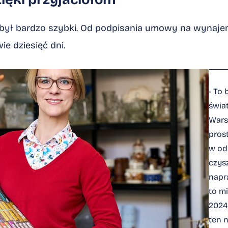
 był bardzo szybki. Od podpisania umowy na wynajem
ie dziesięć dni.
- To 
świa
Warsz
pros
w od
czysz
napr
to m
2024
ten n