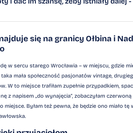
y i dać im szansę, żeby istniały dalej -
najduje się na granicy Ołbina i Nad
go
dę w sercu starego Wrocławia – w miejscu, gdzie m
ię taka mała społeczność pasjonatów vintage, drugieg
. W to miejsce trafiłam zupełnie przypadkiem, spac
nę z napisem „do wynajęcia”, zobaczyłam czerwoną c
 to miejsce. Byłam też pewna, że będzie ono miało t
awłowska.
zięki przyjaciołom