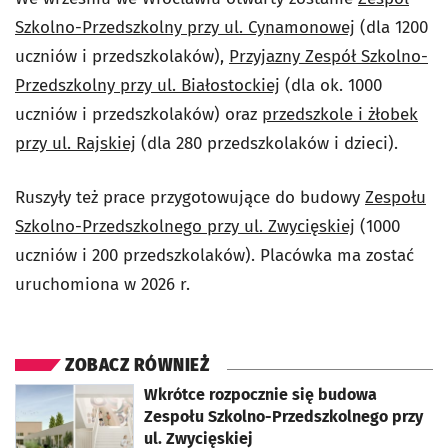
Szkolno-Przedszkolny przy ul. Cynamonowej
(dla 1200
uczniów i przedszkolaków),
Przyjazny Zespół Szkolno-
Przedszkolny przy ul. Białostockiej
(dla ok. 1000
uczniów i przedszkolaków) oraz
przedszkole i żłobek
przy ul. Rajskiej
(dla 280 przedszkolaków i dzieci).
Ruszyły też prace przygotowujące do budowy
Zespołu
Szkolno-Przedszkolnego przy ul. Zwycięskiej
(1000
uczniów i 200 przedszkolaków). Placówka ma zostać
uruchomiona w 2026 r.
ZOBACZ RÓWNIEŻ
otworzy się w nowej karcie
Wkrótce rozpocznie się budowa
Zespołu Szkolno-Przedszkolnego przy
ul. Zwycięskiej