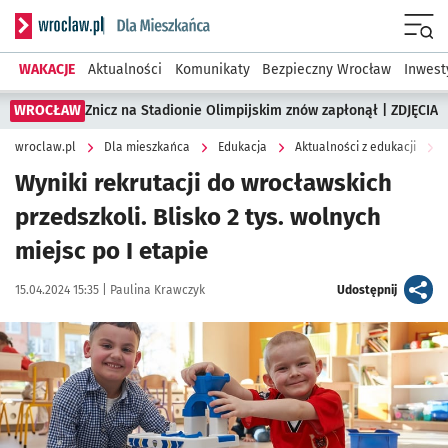
Serwis informacyjny wroclaw.pl podserwis: Dla mieszkańca
Menu
WAKACJE
Aktualności
Komunikaty
Bezpieczny Wrocław
Inwest
WROCŁAW
Znicz na Stadionie Olimpijskim znów zapłonął | ZDJĘCIA
wroclaw.pl
Dla mieszkańca
Edukacja
Aktualności z edukacji
Wyniki rekrutacji do wrocławskich
przedszkoli. Blisko 2 tys. wolnych
miejsc po I etapie
Data publikacji:
Autor:
artykuł
15.04.2024 15:35 |
Paulina Krawczyk
Udostępnij
Kliknij, aby powiększyć