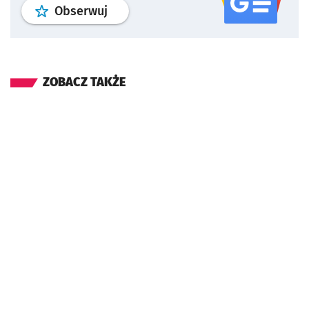
profil
google news
serwisu wroclaw
Obserwuj
ZOBACZ TAKŻE