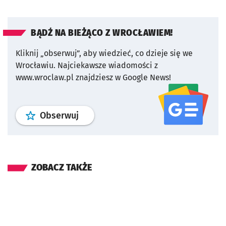
BĄDŹ NA BIEŻĄCO Z WROCŁAWIEM!
Kliknij „obserwuj”, aby wiedzieć, co dzieje się we
Wrocławiu.
Najciekawsze wiadomości z
www.wroclaw.pl znajdziesz w Google News!
profil
google news
serwisu wroclaw
Obserwuj
ZOBACZ TAKŻE