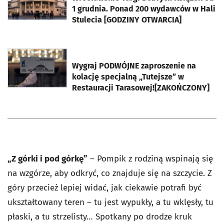
1 grudnia. Ponad 200 wydawców w Hali
Stulecia [GODZINY OTWARCIA]
otworzy się w nowej karcie
Wygraj PODWÓJNE zaproszenie na
kolację specjalną „Tutejsze” w
Restauracji Tarasowej![ZAKOŃCZONY]
„Z górki i pod górkę”
– Pompik z rodziną wspinają się
na wzgórze, aby odkryć, co znajduje się na szczycie. Z
góry przecież lepiej widać, jak ciekawie potrafi być
ukształtowany teren – tu jest wypukły, a tu wklęsły, tu
płaski, a tu strzelisty… Spotkany po drodze kruk