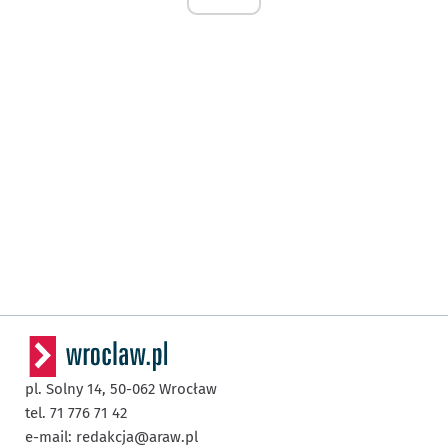
pl. Solny 14,
50-062
Wrocław
tel. 71 776 71 42
e-mail:
redakcja@araw.pl