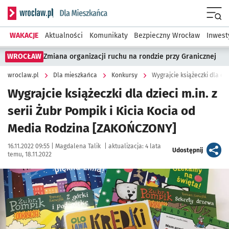
Serwis informacyjny wroclaw.pl podserwis: Dla mieszkańca
Menu
WAKACJE
Aktualności
Komunikaty
Bezpieczny Wrocław
Inwest
WROCŁAW
Zmiana organizacji ruchu na rondzie przy Granicznej
wroclaw.pl
Dla mieszkańca
Konkursy
Wygrajcie książeczki dla dzieci m.in. z
serii Żubr Pompik i Kicia Kocia od
Media Rodzina [ZAKOŃCZONY]
Data publikacji:
Autor:
16.11.2022 09:55 |
Magdalena Talik
|
aktualizacja:
4 lata
artykuł
Udostępnij
temu, 18.11.2022
Kliknij, aby powiększyć