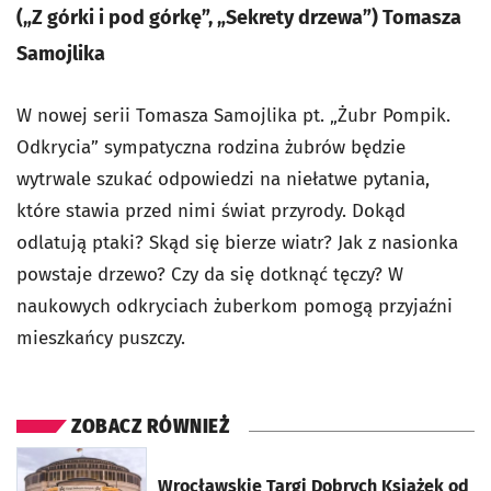
(„Z górki i pod górkę”, „Sekrety drzewa”) Tomasza
Samojlika
W nowej serii Tomasza Samojlika pt. „Żubr Pompik.
Odkrycia” sympatyczna rodzina żubrów będzie
wytrwale szukać odpowiedzi na niełatwe pytania,
które stawia przed nimi świat przyrody. Dokąd
odlatują ptaki? Skąd się bierze wiatr? Jak z nasionka
powstaje drzewo? Czy da się dotknąć tęczy? W
naukowych odkryciach żuberkom pomogą przyjaźni
mieszkańcy puszczy.
ZOBACZ RÓWNIEŻ
otworzy się w nowej karcie
Wrocławskie Targi Dobrych Książek od