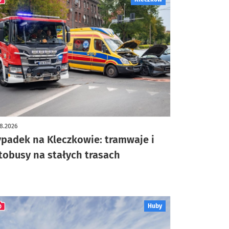
ykuł z galerią zdjęć
8.2026
padek na Kleczkowie: tramwaje i
tobusy na stałych trasach
Huby