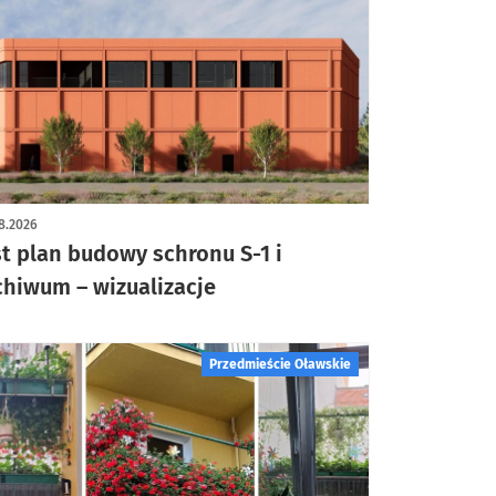
ykuł z galerią zdjęć
8.2026
st plan budowy schronu S-1 i
chiwum – wizualizacje
Przedmieście Oławskie