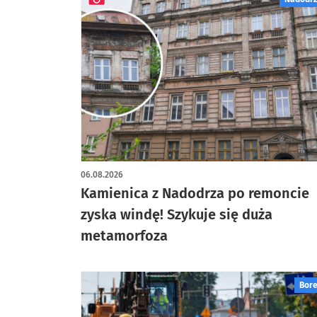
artykuł z galerią zdjęć
06.08.2026
Kamienica z Nadodrza po remoncie
zyska windę! Szykuje się duża
metamorfoza
Bor