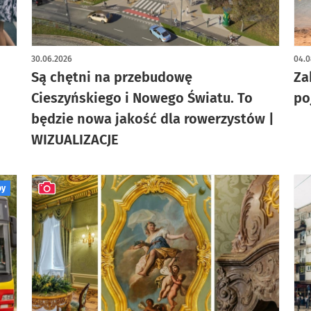
artykuł z galerią zdjęć
30.06.2026
04.0
Są chętni na przebudowę
Za
Cieszyńskiego i Nowego Światu. To
po
będzie nowa jakość dla rowerzystów |
WIZUALIZACJE
by