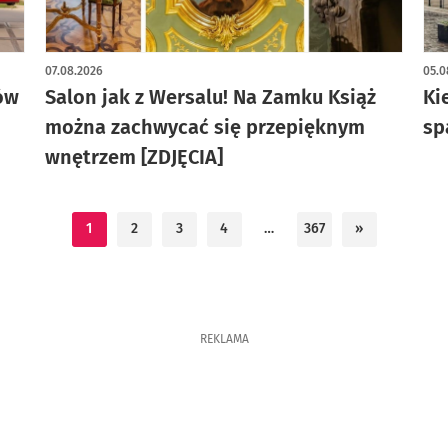
artykuł z galerią zdjęć
07.08.2026
05.0
ów
Salon jak z Wersalu! Na Zamku Książ
Ki
można zachwycać się przepięknym
sp
wnętrzem [ZDJĘCIA]
1
2
3
4
…
367
»
REKLAMA