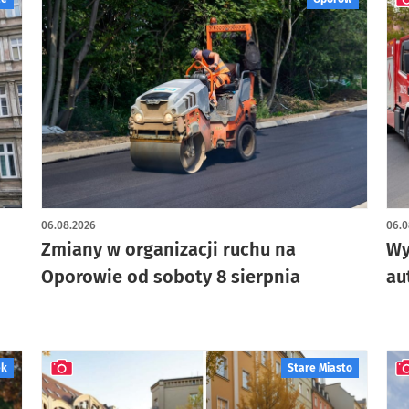
art
06.08.2026
06.0
Zmiany w organizacji ruchu na
Wy
Oporowie od soboty 8 sierpnia
au
ek
Stare Miasto