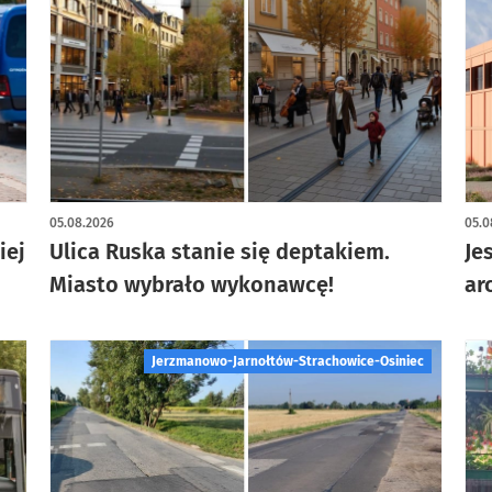
artykuł z galerią zdjęć
art
05.08.2026
05.0
iej
Ulica Ruska stanie się deptakiem.
Je
Miasto wybrało wykonawcę!
ar
Jerzmanowo-Jarnołtów-Strachowice-Osiniec