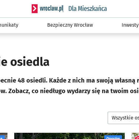
Serwis informacyjny wroclaw.pl podserwis: Dla
unikaty
Bezpieczny Wrocław
Inwesty
e osiedla
ecnie 48 osiedli. Każde z nich ma swoją własną r
ów. Zobacz, co niedługo wydarzy się na twoim osi
ze
Oporów