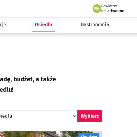
Powietrze
we Wrocławiu
 mieszkańca
umiarkowane
cje
Osiedla
Gastronomia
adę, budżet, a także
edlu!
Wybierz osiedle
Wybierz
Kleczków