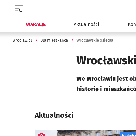
Menu główne portalu wroclaw.pl
WAKACJE
Aktualności
Kom
wroclaw.pl
Dla mieszkańca
Wrocławskie osiedla
Wrocławski
We Wrocławiu jest ob
historię i mieszkańc
Aktualności
Nadodr