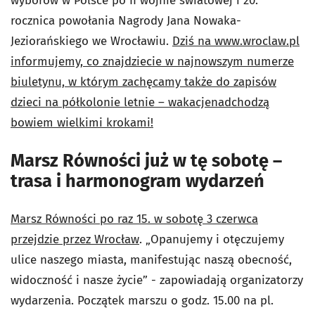
wyborów w Polsce po II wojnie światowej i 20.
rocznica powołania Nagrody Jana Nowaka-
Jeziorańskiego we Wrocławiu.
Dziś na www.wroclaw.pl
informujemy, co znajdziecie w najnowszym numerze
biuletynu, w którym zachęcamy także do zapisów
dzieci na półkolonie letnie – wakacje
nadchodzą
bowiem wielkimi krokami!
Marsz Równości już w tę sobotę –
trasa i harmonogram wydarzeń
Marsz Równości po raz 15. w sobotę 3 czerwca
przejdzie przez Wrocław
. „Opanujemy i otęczujemy
ulice naszego miasta, manifestując naszą obecność,
widoczność i nasze życie” - zapowiadają organizatorzy
wydarzenia. Początek marszu o godz. 15.00 na pl.