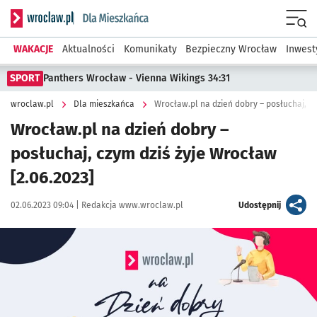
Serwis informacyjny wroclaw.pl podserwis: Dla mieszkańca
Menu
WAKACJE
Aktualności
Komunikaty
Bezpieczny Wrocław
Inwest
SPORT
Panthers Wrocław - Vienna Wikings 34:31
wroclaw.pl
Dla mieszkańca
Wrocław.pl na dzień dobry – posłuchaj, cz
Wrocław.pl na dzień dobry –
posłuchaj, czym dziś żyje Wrocław
[2.06.2023]
Data publikacji:
Autor:
artykuł
02.06.2023 09:04 |
Redakcja www.wroclaw.pl
Udostępnij
Kliknij, aby powiększyć