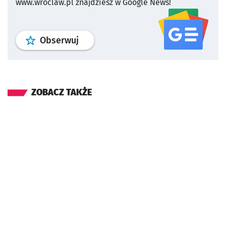
www.wroclaw.pl znajdziesz w Google News!
profil
google news
serwisu wroclaw
Obserwuj
ZOBACZ TAKŻE