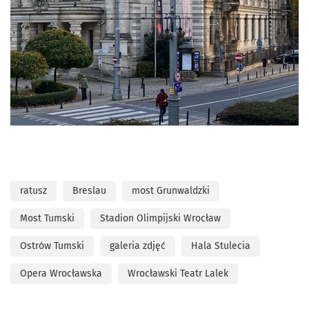
ratusz
Breslau
most Grunwaldzki
Most Tumski
Stadion Olimpijski Wrocław
Ostrów Tumski
galeria zdjęć
Hala Stulecia
Opera Wrocławska
Wrocławski Teatr Lalek