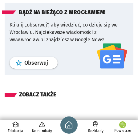
BĄDŹ NA BIEŻĄCO Z WROCŁAWIEM!
Kliknij „obserwuj”, aby wiedzieć, co dzieje się we
Wrocławiu.
Najciekawsze wiadomości z
www.wroclaw.pl znajdziesz w Google News!
profil
google news
serwisu wroclaw
Obserwuj
ZOBACZ TAKŻE
Strona główna - wroclaw.pl
Powietrze
Edukacja
Komunikaty
Rozkłady