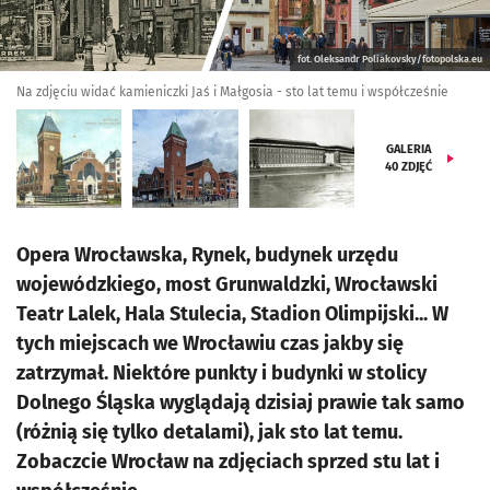
fot. Oleksandr Poliakovsky/fotopolska.eu
Na zdjęciu widać kamieniczki Jaś i Małgosia - sto lat temu i współcześnie
GALERIA
40
ZDJĘĆ
Opera Wrocławska, Rynek, budynek urzędu
wojewódzkiego, most Grunwaldzki, Wrocławski
Teatr Lalek, Hala Stulecia, Stadion Olimpijski... W
tych miejscach we Wrocławiu czas jakby się
zatrzymał. Niektóre punkty i budynki w stolicy
Dolnego Śląska wyglądają dzisiaj prawie tak samo
(różnią się tylko detalami), jak sto lat temu.
Zobaczcie Wrocław na zdjęciach sprzed stu lat i