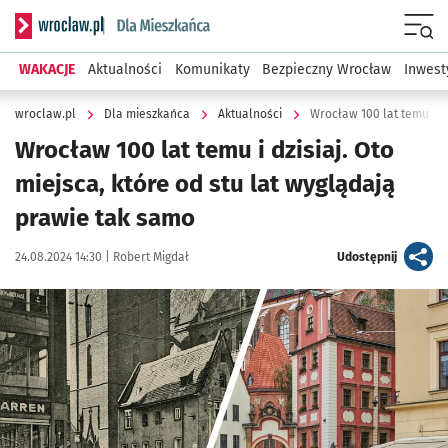
Serwis informacyjny wroclaw.pl podserwis: Dla mieszkańca
Menu
WAKACJE
Aktualności
Komunikaty
Bezpieczny Wrocław
Inwest
wroclaw.pl
Dla mieszkańca
Aktualności
Wrocław 100 lat temu i dz
Wrocław 100 lat temu i dzisiaj. Oto
miejsca, które od stu lat wyglądają
prawie tak samo
Data publikacji:
Autor:
artykuł
24.08.2024 14:30 |
Robert Migdał
Udostępnij
Kliknij, aby zobaczyć galerię