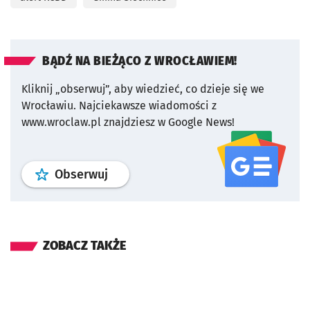
BĄDŹ NA BIEŻĄCO Z WROCŁAWIEM!
Kliknij „obserwuj”, aby wiedzieć, co dzieje się we
Wrocławiu.
Najciekawsze wiadomości z
www.wroclaw.pl znajdziesz w Google News!
profil
google news
serwisu wroclaw
Obserwuj
ZOBACZ TAKŻE