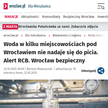
Serwis informacyjny wroclaw.pl podserwis: Dla mieszkańca
Menu
WAKACJE
Aktualności
Komunikaty
Bezpieczny Wrocław
Inwest
Z MIASTA
Wrocławska Potańcówka za nami. Zobaczcie zdjęcia
wroclaw.pl
Dla mieszkańca
Wiadomości z regionu
Woda w kilku miejscowościach pod
Wrocławiem nie nadaje się do picia.
Alert RCB. Wrocław bezpieczny
Data publikacji:
Autor:
22.10.2025 18:09 |
Bartosz Wawryszuk
|
aktualizacja:
10
artykuł
Udostępnij
miesiecy temu, 22.10.2025
Kliknij, aby powiększyć