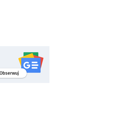
profil
google news
serwisu wroclaw.pl
Obserwuj