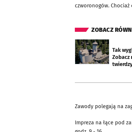
czworonogów. Chociaż o
ZOBACZ RÓWN
otworzy się w nowej ka
Tak wyg
Zobacz 
twierdz
Zawody polegają na zaga
Impreza na łące pod za
godz. 9 - 16.