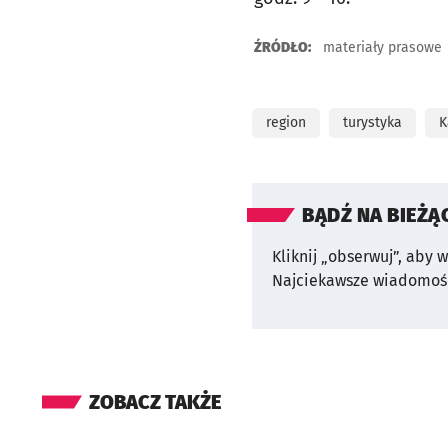
ŹRÓDŁO:
materiały prasowe
region
turystyka
K
BĄDŹ NA BIEŻĄ
Kliknij „obserwuj”, aby 
Najciekawsze wiadomośc
ZOBACZ TAKŻE