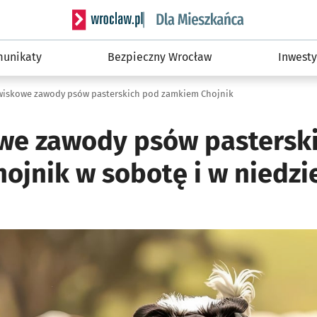
Serwis informacyjny wroclaw.pl podserwis: Dla
unikaty
Bezpieczny Wrocław
Inwesty
iskowe zawody psów pasterskich pod zamkiem Chojnik
e zawody psów pastersk
ojnik w sobotę i w niedzi