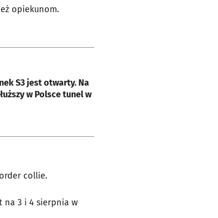
ież opiekunom.
e
ek S3 jest otwarty. Na
dłuższy w Polsce tunel w
rder collie.
na 3 i 4 sierpnia w