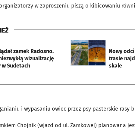
rganizatorzy w zaproszeniu piszą o kibicowaniu równ
IEŻ
rcie
otworzy się w nowej karci
lądał zamek Radosno.
Nowy odcin
niezwykłą wizualizację
trasie naj
y w Sudetach
skale
nianiu i wypasaniu owiec przez psy pasterskie rasy bo
mkiem Chojnik (wjazd od ul. Zamkowej) planowana jest 