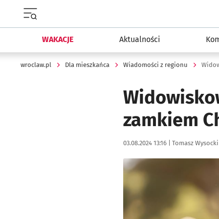
Menu główne portalu wroclaw.pl
WAKACJE
Aktualności
Kom
wroclaw.pl
Dla mieszkańca
Wiadomości z regionu
Widow
Widowiskow
zamkiem Ch
Data publikacji:
Autor:
03.08.2024 13:16 |
Tomasz Wysocki
Kliknij, aby powiększyć