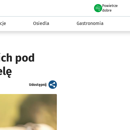
Powietrze
we Wrocławiu
 mieszkańca
dobre
cje
Osiedla
Gastronomia
ich pod
elę
artykuł
Udostępnij