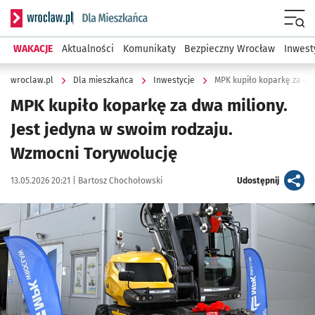
Serwis informacyjny wroclaw.pl podserwis: Dla mieszkańca
Menu
WAKACJE
Aktualności
Komunikaty
Bezpieczny Wrocław
Inwest
wroclaw.pl
Dla mieszkańca
Inwestycje
MPK kupiło koparkę za dw
MPK kupiło koparkę za dwa miliony.
Jest jedyna w swoim rodzaju.
Wzmocni Torywolucję
Data publikacji:
Autor:
artykuł
13.05.2026 20:21 |
Bartosz Chochołowski
Udostępnij
Kliknij, aby powiększyć