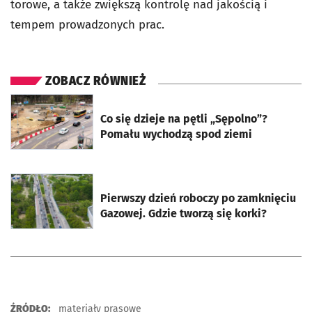
torowe, a także zwiększą kontrolę nad jakością i
tempem prowadzonych prac.
ZOBACZ RÓWNIEŻ
otworzy się w nowej karcie
Co się dzieje na pętli „Sępolno”?
Pomału wychodzą spod ziemi
otworzy się w nowej karcie
Pierwszy dzień roboczy po zamknięciu
Gazowej. Gdzie tworzą się korki?
ŹRÓDŁO:
materiały prasowe