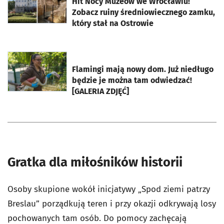
Hit Nocy Muzeów we Wrocławiu!
Zobacz ruiny średniowiecznego zamku,
który stał na Ostrowie
otworzy się w nowej karcie
Flamingi mają nowy dom. Już niedługo
będzie je można tam odwiedzać!
[GALERIA ZDJĘĆ]
Gratka dla miłośników historii
Osoby skupione wokół inicjatywy „Spod ziemi patrzy
Breslau” porządkują teren i przy okazji odkrywają losy
pochowanych tam osób. Do pomocy zachęcają