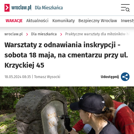
Serwis informacyjny wroclaw.pl podserwis: Dla mieszkańca
Menu
WAKACJE
Aktualności
Komunikaty
Bezpieczny Wrocław
Inwest
wroclaw.pl
Dla mieszkańca
Praktyczne warsztaty dla miłośników histo
Warsztaty z odnawiania inskrypcji -
sobota 18 maja, na cmentarzu przy ul.
Krzyckiej 45
Data publikacji:
Autor:
artykuł
18.05.2024 08:35 |
Tomasz Wysocki
Udostępnij
Kliknij, aby powiększyć