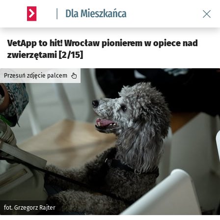
Wróć 
Serwis informacyjny wroclaw.pl podserwis: Dla mieszkańca
VetApp to hit! Wrocław pionierem w opiece nad
zwierzętami [2/15]
Przesuń zdjęcie palcem
fot. Grzegorz Rajter