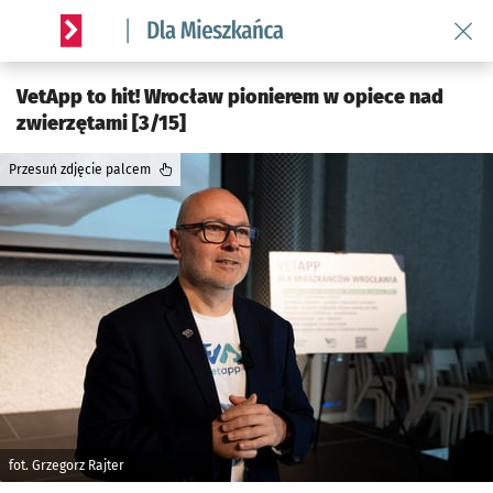
Wróć 
Serwis informacyjny wroclaw.pl podserwis: Dla mieszkańca
VetApp to hit! Wrocław pionierem w opiece nad
zwierzętami [3/15]
Przesuń zdjęcie palcem
fot. Grzegorz Rajter