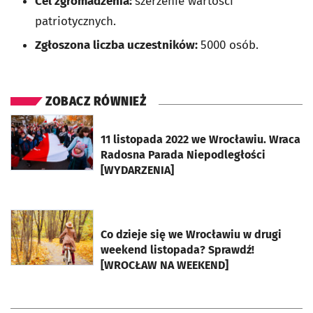
Cel zgromadzenia:
szerzenie wartości
patriotycznych.
Zgłoszona liczba uczestników:
5000 osób.
ZOBACZ RÓWNIEŻ
otworzy się w nowej karcie
11 listopada 2022 we Wrocławiu. Wraca
Radosna Parada Niepodległości
[WYDARZENIA]
otworzy się w nowej karcie
Co dzieje się we Wrocławiu w drugi
weekend listopada? Sprawdź!
[WROCŁAW NA WEEKEND]