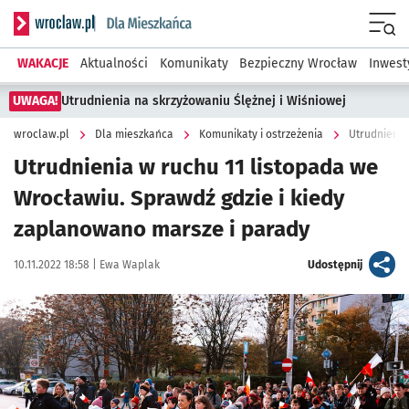
Serwis informacyjny wroclaw.pl podserwis: Dla mieszkańca
Menu
WAKACJE
Aktualności
Komunikaty
Bezpieczny Wrocław
Inwest
UWAGA!
Utrudnienia na skrzyżowaniu Ślężnej i Wiśniowej
wroclaw.pl
Dla mieszkańca
Komunikaty i ostrzeżenia
Utrudnienia w ruchu 11 listopada we
Wrocławiu. Sprawdź gdzie i kiedy
zaplanowano marsze i parady
Data publikacji:
Autor:
artykuł
10.11.2022 18:58 |
Ewa Waplak
Udostępnij
Kliknij, aby powiększyć