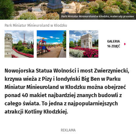
Park Miniatur Minieuroland w Kłodzku, materiały prasowe
Park Miniatur Minieuroland w Kłodzku
GALERIA
16
ZDJĘĆ
Nowojorska Statua Wolności i most Zwierzyniecki,
krzywa wieża z Pizy i londyński Big Ben w Parku
Miniatur Minieuroland w Kłodzku można obejrzeć
ponad 40 makiet najbardziej znanych budowli z
całego świata. To jedna z najpopularniejszych
atrakcji Kotliny Kłodzkiej.
REKLAMA