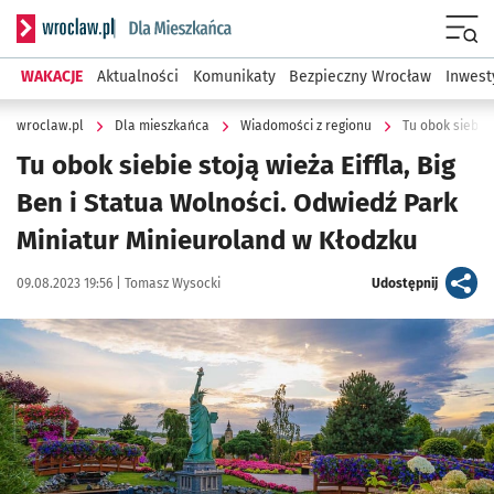
Serwis informacyjny wroclaw.pl podserwis: Dla mieszkańca
Menu
WAKACJE
Aktualności
Komunikaty
Bezpieczny Wrocław
Inwest
wroclaw.pl
Dla mieszkańca
Wiadomości z regionu
Tu obok siebie stoją wieża Eiffla, Big
Ben i Statua Wolności. Odwiedź Park
Miniatur Minieuroland w Kłodzku
Data publikacji:
Autor:
artykuł
09.08.2023 19:56 |
Tomasz Wysocki
Udostępnij
Kliknij, aby zobaczyć galerię