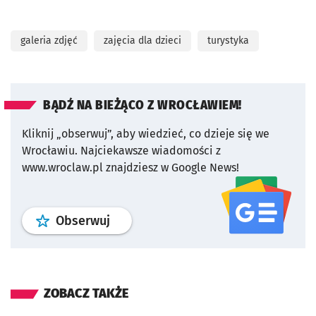
galeria zdjęć
zajęcia dla dzieci
turystyka
BĄDŹ NA BIEŻĄCO Z WROCŁAWIEM!
Kliknij „obserwuj”, aby wiedzieć, co dzieje się we
Wrocławiu.
Najciekawsze wiadomości z
www.wroclaw.pl znajdziesz w Google News!
profil
google news
serwisu wroclaw
Obserwuj
ZOBACZ TAKŻE