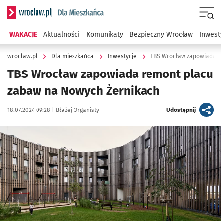
Serwis informacyjny wroclaw.pl podserwis: Dla mieszkańca
Menu
WAKACJE
Aktualności
Komunikaty
Bezpieczny Wrocław
Inwest
wroclaw.pl
Dla mieszkańca
Inwestycje
TBS Wrocław zapowiada r
TBS Wrocław zapowiada remont placu
zabaw na Nowych Żernikach
Data publikacji:
Autor:
artykuł
18.07.2024 09:28 |
Błażej Organisty
Udostępnij
Kliknij, aby powiększyć