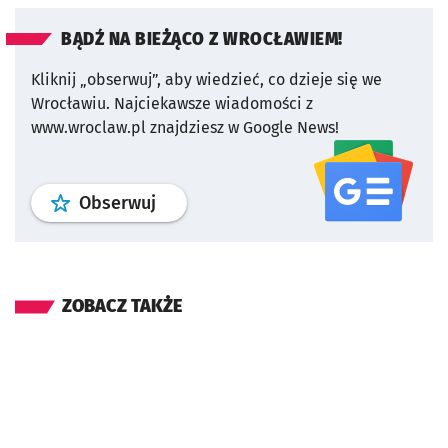
BĄDŹ NA BIEŻĄCO Z WROCŁAWIEM!
Kliknij „obserwuj”, aby wiedzieć, co dzieje się we
Wrocławiu.
Najciekawsze wiadomości z
www.wroclaw.pl znajdziesz w Google News!
profil
google news
serwisu wroclaw
Obserwuj
ZOBACZ TAKŻE