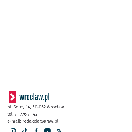
pl. Solny 14,
50-062
Wrocław
tel. 71 776 71 42
e-mail:
redakcja@araw.pl