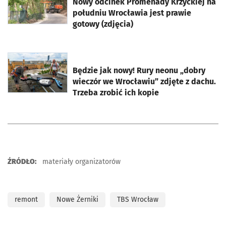
Nowy odcinek Promenady Krzyckiej na
południu Wrocławia jest prawie
gotowy (zdjęcia)
otworzy się w nowej karcie
Będzie jak nowy! Rury neonu „dobry
wieczór we Wrocławiu” zdjęte z dachu.
Trzeba zrobić ich kopie
ŹRÓDŁO:
materiały organizatorów
remont
Nowe Żerniki
TBS Wrocław