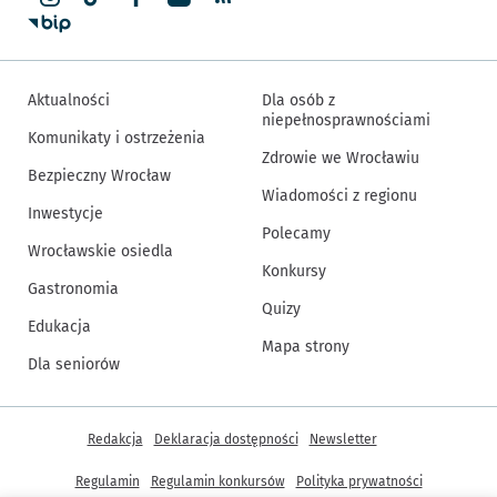
Aktualności
Dla osób z
niepełnosprawnościami
Komunikaty i ostrzeżenia
Zdrowie we Wrocławiu
Bezpieczny Wrocław
Wiadomości z regionu
Inwestycje
Polecamy
Wrocławskie osiedla
Konkursy
Gastronomia
Quizy
Edukacja
Mapa strony
Dla seniorów
Inne informacje
Redakcja
Deklaracja dostępności
Newsletter
Regulamin
Regulamin konkursów
Polityka prywatności