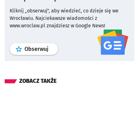
Kliknij „obserwuj”, aby wiedzieć, co dzieje się we
Wrocławiu.
Najciekawsze wiadomości z
www.wroclaw.pl znajdziesz w Google News!
profil
google news
serwisu wroclaw
Obserwuj
ZOBACZ TAKŻE