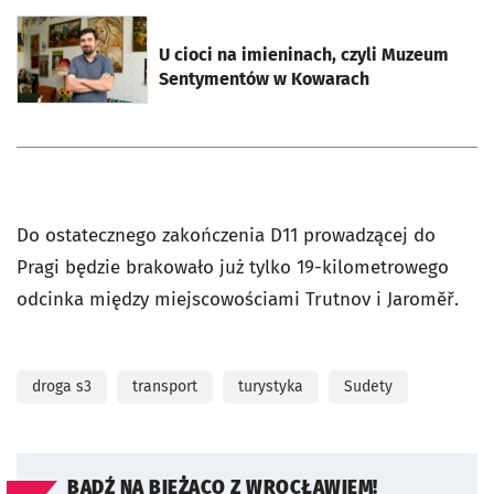
otworzy się w nowej karcie
U cioci na imieninach, czyli Muzeum
Sentymentów w Kowarach
Do ostatecznego zakończenia D11 prowadzącej do
Pragi będzie brakowało już tylko 19-kilometrowego
odcinka między miejscowościami Trutnov i Jaroměř.
droga s3
transport
turystyka
Sudety
BĄDŹ NA BIEŻĄCO Z WROCŁAWIEM!