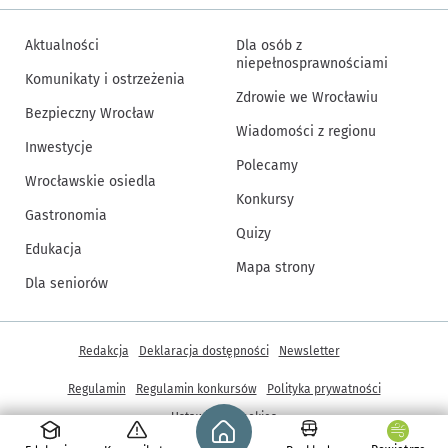
Aktualności
Dla osób z
niepełnosprawnościami
Komunikaty i ostrzeżenia
Zdrowie we Wrocławiu
Bezpieczny Wrocław
Wiadomości z regionu
Inwestycje
Polecamy
Wrocławskie osiedla
Konkursy
Gastronomia
Quizy
Edukacja
Mapa strony
Dla seniorów
Inne informacje
Redakcja
Deklaracja dostępności
Newsletter
Regulamin
Regulamin konkursów
Polityka prywatności
Strona główna - wroclaw.pl
Ustawienia cookies