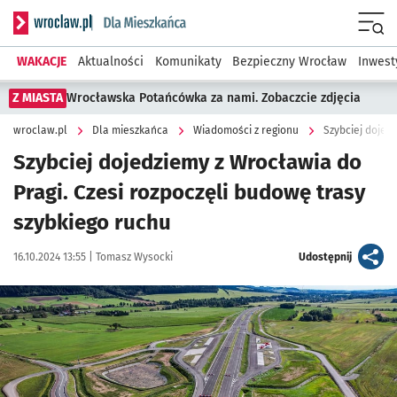
Serwis informacyjny wroclaw.pl podserwis: Dla mieszkańca
Menu
WAKACJE
Aktualności
Komunikaty
Bezpieczny Wrocław
Inwest
Z MIASTA
Wrocławska Potańcówka za nami. Zobaczcie zdjęcia
wroclaw.pl
Dla mieszkańca
Wiadomości z regionu
Szybciej dojedziemy z Wrocławia do
Pragi. Czesi rozpoczęli budowę trasy
szybkiego ruchu
Data publikacji:
Autor:
artykuł
16.10.2024 13:55 |
Tomasz Wysocki
Udostępnij
Kliknij, aby powiększyć