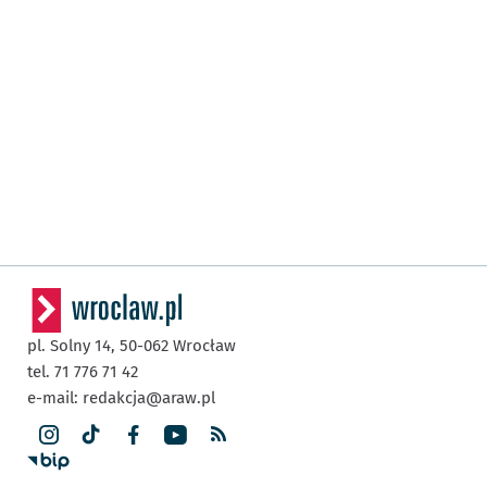
pl. Solny 14,
50-062
Wrocław
tel. 71 776 71 42
e-mail:
redakcja@araw.pl