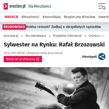
Serwis informacyjny wroclaw.pl podserwis: Dla mieszkańca
Menu
WAKACJE
Aktualności
Komunikaty
Bezpieczny Wrocław
Inwest
ŚRODOWISKO
Robisz remont? Zadbaj o skrzydlatych sąsiadów
wroclaw.pl
Dla mieszkańca
Przydatne Informacje
Celebryci we W
Sylwester na Rynku: Rafał Brzozowski
Data publikacji:
Autor:
20.12.2015 00:00 |
Redakcja www.wroclaw.pl
artykuł
Udostępnij
Materiał archiwalny
Kliknij, aby powiększyć