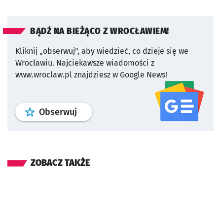
BĄDŹ NA BIEŻĄCO Z WROCŁAWIEM!
Kliknij „obserwuj”, aby wiedzieć, co dzieje się we
Wrocławiu.
Najciekawsze wiadomości z
www.wroclaw.pl znajdziesz w Google News!
profil
google news
serwisu wroclaw
Obserwuj
ZOBACZ TAKŻE