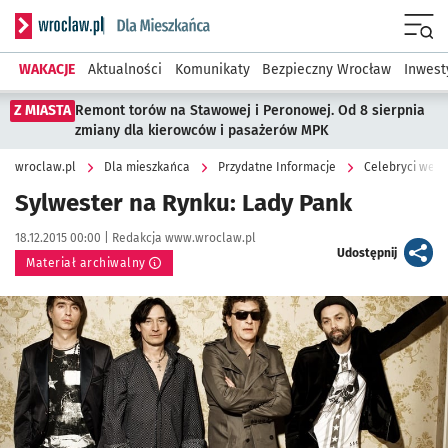
Serwis informacyjny wroclaw.pl podserwis: Dla mieszkańca
Menu
WAKACJE
Aktualności
Komunikaty
Bezpieczny Wrocław
Inwest
Z MIASTA
Remont torów na Stawowej i Peronowej. Od 8 sierpnia
zmiany dla kierowców i pasażerów MPK
wroclaw.pl
Dla mieszkańca
Przydatne Informacje
Celebryci we W
Sylwester na Rynku: Lady Pank
Data publikacji:
Autor:
18.12.2015 00:00 |
Redakcja www.wroclaw.pl
artykuł
Udostępnij
Materiał archiwalny
Kliknij, aby powiększyć