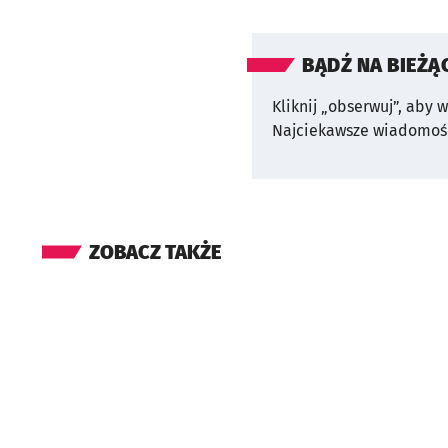
BĄDŹ NA BIEŻĄ
Kliknij „obserwuj”, aby 
Najciekawsze wiadomośc
ZOBACZ TAKŻE