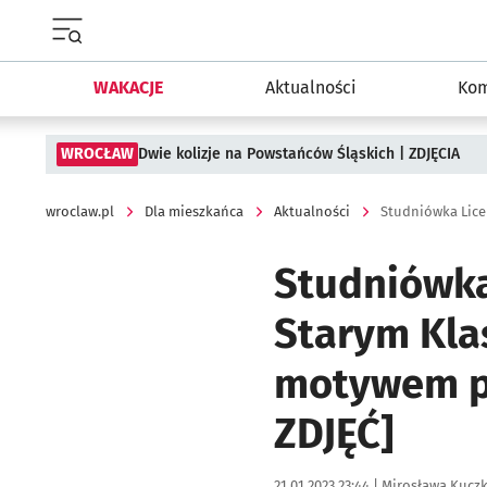
Menu główne portalu wroclaw.pl
WAKACJE
Aktualności
Kom
WROCŁAW
Dwie kolizje na Powstańców Śląskich | ZDJĘCIA
wroclaw.pl
Dla mieszkańca
Aktualności
Studniówka
Starym Kla
motywem p
ZDJĘĆ]
Data publikacji:
Autor:
21.01.2023 23:44 |
Mirosława Kucz