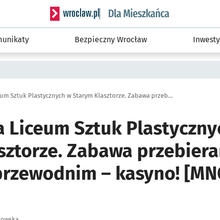
Serwis informacyjny wroclaw.pl podserwis: Dla
unikaty
Bezpieczny Wrocław
Inwesty
Studniówka Liceum Sztuk Plastycznych w Starym Klasztorze. Zabawa przebierana z motywem przewodnim – kasyno! [MNÓSTWO ZDJĘĆ]
 Liceum Sztuk Plastyczny
sztorze. Zabawa przebiera
rzewodnim – kasyno! [M
kowska