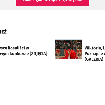
IEŻ
rcie
otworzy się w nowej karci
cy licealiści w
Wiktoria, L
prestiżowym konkursie [ZDJĘCIA]
Poznajcie 
(GALERIA)