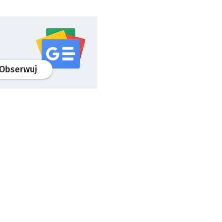
profil
google news
serwisu wroclaw.pl
Obserwuj