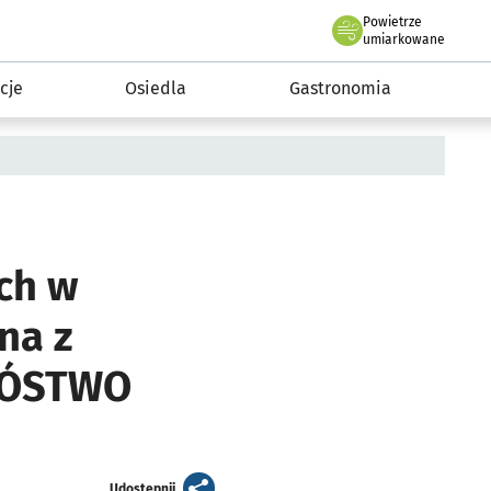
Powietrze
we Wrocławiu
 mieszkańca
umiarkowane
cje
Osiedla
Gastronomia
ch w
na z
NÓSTWO
artykuł
Udostępnij