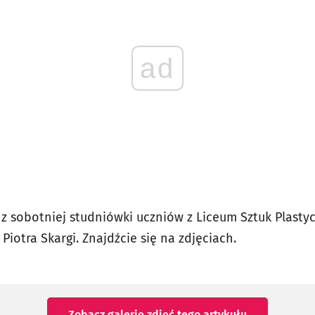
ad
 z sobotniej studniówki uczniów z Liceum Sztuk Plasty
Piotra Skargi. Znajdźcie się na zdjęciach.
Zobacz galerię zdjęć
tego artykułu