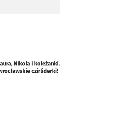
e
aura, Nikola i koleżanki.
wrocławskie czirliderki!