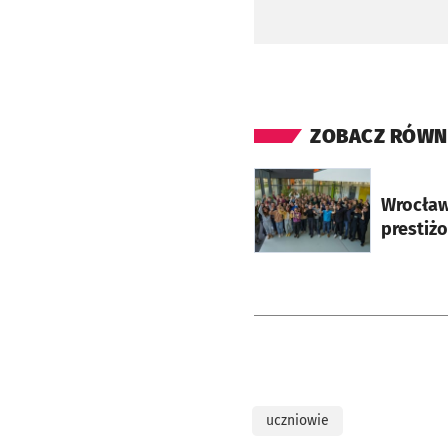
ZOBACZ RÓWN
otworzy się w nowej ka
Wrocławs
uczniowie