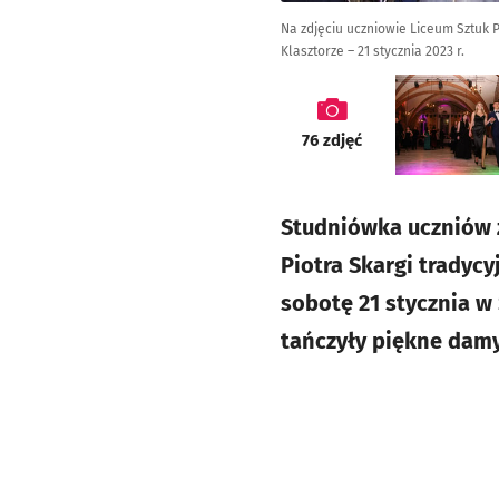
Na zdjęciu uczniowie Liceum Sztuk 
Klasztorze – 21 stycznia 2023 r.
galeria
76
zdjęć
Studniówka uczniów z
Piotra Skargi trady
sobotę 21 stycznia w
tańczyły piękne damy