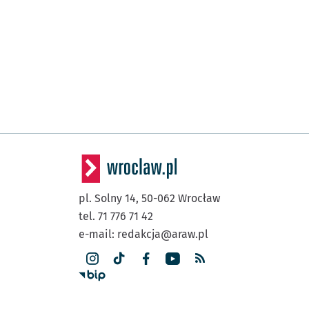
pl. Solny 14,
50-062
Wrocław
tel. 71 776 71 42
e-mail:
redakcja@araw.pl