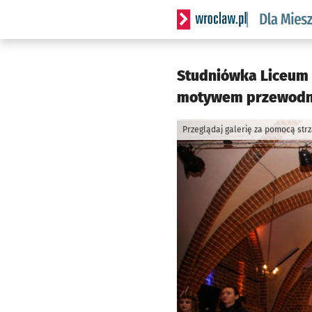
Serwis informacyjny wrocl
Studniówka Liceum 
motywem przewodni
Przeglądaj galerię za pomocą str