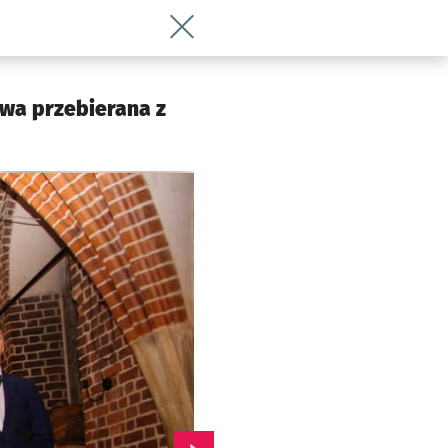
Wróć do artykułu Studniówka Liceum 
awa przebierana z