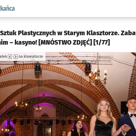
aw.pl podserwis: Dla mieszkańca
Sztuk Plastycznych w Starym Klasztorze. Zab
m – kasyno! [MNÓSTWO ZDJĘĆ] [1/77]
załek
na klawiaturze