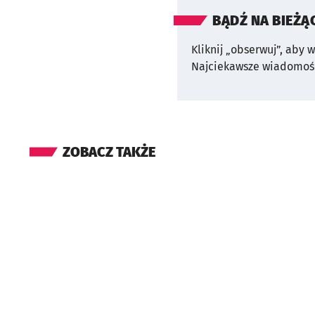
BĄDŹ NA BIEŻĄ
Kliknij „obserwuj”, aby 
Najciekawsze wiadomośc
ZOBACZ TAKŻE