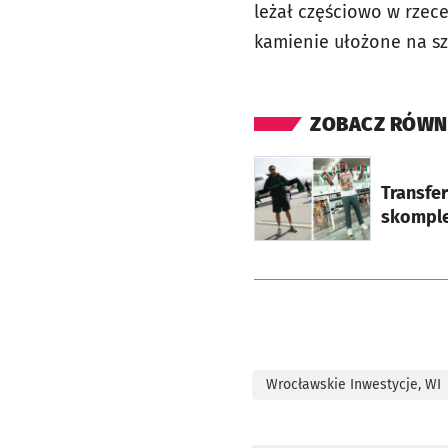
leżał częściowo w rzec
kamienie ułożone na szy
ZOBACZ RÓWN
otworzy się w nowej ka
Transfer
skomple
Wrocławskie Inwestycje, WI