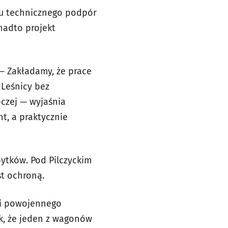
nu technicznego podpór
nadto projekt
— Zakładamy, że prace
 Leśnicy bez
czej — wyjaśnia
nt, a praktycznie
ytków. Pod Pilczyckim
st ochroną.
ii powojennego
ak, że jeden z wagonów