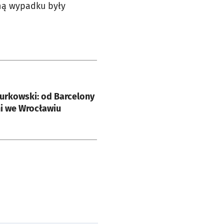
yną wypadku były
e
urkowski: od Barcelony
i we Wrocławiu