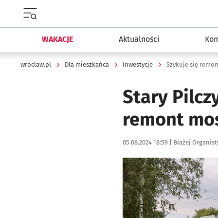
Menu główne portalu wroclaw.pl
WAKACJE
Aktualności
Kom
wroclaw.pl
Dla mieszkańca
Inwestycje
Szykuje się remo
Stary Pilcz
remont mos
Data publikacji:
Autor:
05.08.2024 18:59 |
Błażej Organist
Kliknij, aby zobaczyć galer