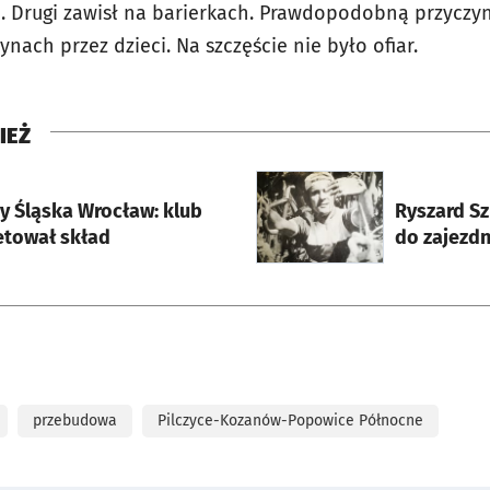
e. Drugi zawisł na barierkach. Prawdopodobną przycz
nach przez dzieci. Na szczęście nie było ofiar.
IEŻ
rcie
otworzy się w nowej karci
y Śląska Wrocław: klub
Ryszard Sz
tował skład
do zajezdn
przebudowa
Pilczyce-Kozanów-Popowice Północne