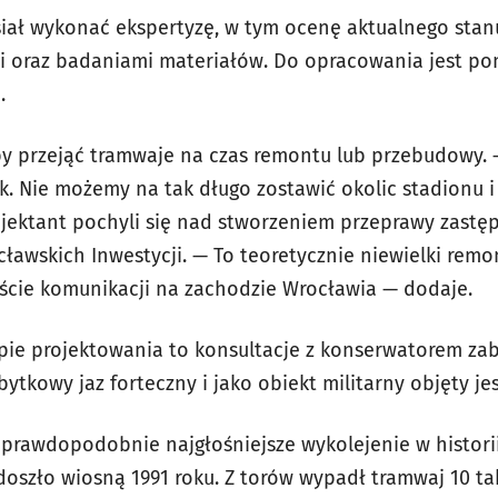
ał wykonać ekspertyzę, w tym ocenę aktualnego sta
i oraz badaniami materiałów. Do opracowania jest po
.
y przejąć tramwaje na czas remontu lub przebudowy. 
. Nie możemy na tak długo zostawić okolic stadionu i
jektant pochyli się nad stworzeniem przeprawy zastęp
cławskich Inwestycji. — To teoretycznie niewielki remo
ście komunikacji na zachodzie Wrocławia — dodaje.
pie projektowania to konsultacje z konserwatorem zab
ytkowy jaz forteczny i jako obiekt militarny objęty je
a prawdopodobnie najgłośniejsze wykolejenie w histor
doszło wiosną 1991 roku. Z torów wypadł tramwaj 10 t