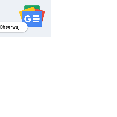
profil
google news
serwisu wroclaw.pl
Obserwuj