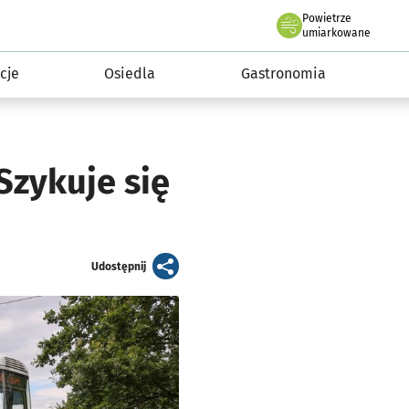
Powietrze
we Wrocławiu
 mieszkańca
umiarkowane
cje
Osiedla
Gastronomia
Szykuje się
artykuł
Udostępnij