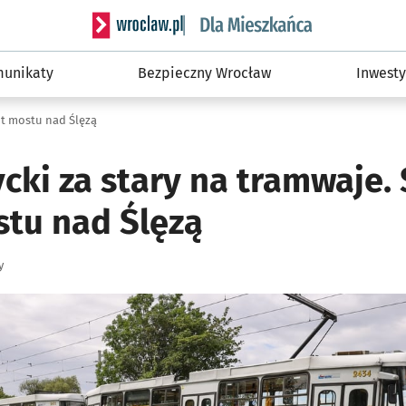
Serwis informacyjny wroclaw.pl podserwis: Dla
unikaty
Bezpieczny Wrocław
Inwesty
nt mostu nad Ślęzą
ycki za stary na tramwaje. 
tu nad Ślęzą
y
ię