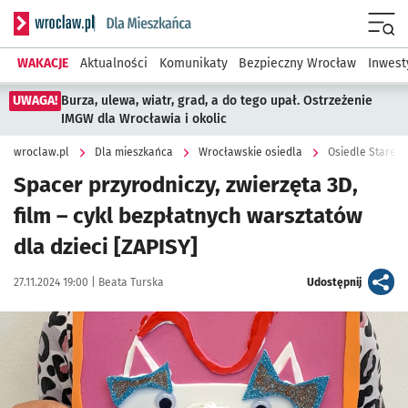
Serwis informacyjny wroclaw.pl podserwis: Dla mieszkańca
Menu
WAKACJE
Aktualności
Komunikaty
Bezpieczny Wrocław
Inwest
UWAGA!
Burza, ulewa, wiatr, grad, a do tego upał. Ostrzeżenie
IMGW dla Wrocławia i okolic
wroclaw.pl
Dla mieszkańca
Wrocławskie osiedla
Spacer przyrodniczy, zwierzęta 3D,
film – cykl bezpłatnych warsztatów
dla dzieci [ZAPISY]
Data publikacji:
Autor:
artykuł
27.11.2024 19:00 |
Beata Turska
Udostępnij
Kliknij, aby powiększyć