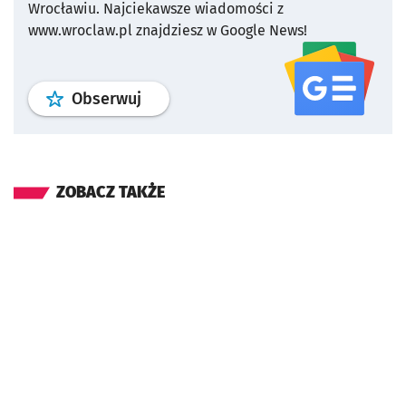
Wrocławiu.
Najciekawsze wiadomości z
www.wroclaw.pl znajdziesz w Google News!
profil
google news
serwisu wroclaw
Obserwuj
ZOBACZ TAKŻE