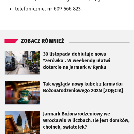
telefonicznie, nr 609 666 823.
ZOBACZ RÓWNIEŻ
otworzy się w nowej karcie
30 listopada debiutuje nowa
"zerówka". W weekendy ułatwi
dotarcie na jarmark w Rynku
otworzy się w nowej karcie
Tak wygląda nowy kubek z Jarmarku
Bożonarodzeniowego 2024! [ZDJĘCIA]
otworzy się w nowej karcie
Jarmark Bożonarodzeniowy we
Wrocławiu w liczbach. Ile jest domków,
choinek, światełek?